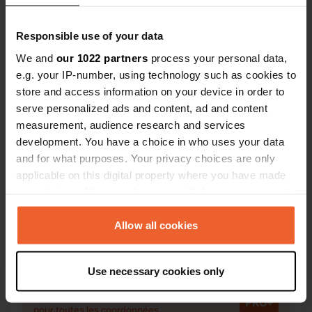
Responsible use of your data
We and
our 1022 partners
process your personal data,
Contact
e.g. your IP-number, using technology such as cookies to
store and access information on your device in order to
serve personalized ads and content, ad and content
Emplacement
measurement, audience research and services
Rue des Lavoirs 1
Copie
development. You have a choice in who uses your data
08130, Chuffilly-Roche, France
and for what purposes. Your privacy choices are only
Coordonnées
applicable on this digital property where you have made
your choices. You can change or withdraw your consent
49° 27' 48" N 4° 37' 49" E
any time from the Cookie Declaration or by clicking on
Copie
49.46323 4.63035
the Privacy trigger icon.
Allow all cookies
Copie
Code du site
If you allow, we would also like to:
71343
Use necessary cookies only
Copie
Collect information about your geographical location
which can be accurate to within several meters
PRO+
Passer à
PRO+
pour toutes les coordonnées
Identify your device by actively scanning it for