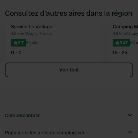
Consultez d'autres aires dans la région
Service Le Vallage
Camping Mu
Préféré
4,5 km
•
Attigny, France
4,5 km
•
Attign
3.7
5 avis
3.47
66 a
0 - 0
15 - 25
Voir tout
Campercontact
Populaires les aires de camping-car