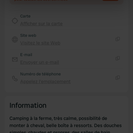
specific characteristics (fingerprinting)
Find out more about how your personal data is processed
Carte
and set your preferences in the
details section
.
Afficher sur la carte
Site web
We use cookies to personalise content and ads, to
Visitez le site Web
provide social media features and to analyse our traffic.
Copie
We also share information about your use of our site with
E-mail
our social media, advertising and analytics partners who
Envoyer un e-mail
Copie
may combine it with other information that you’ve
provided to them or that they’ve collected from your use
Numéro de téléphone
of their services.
Appelez l'emplacement
Copie
Information
Camping à la ferme, très calme, possibilité de
monter à cheval, belle boîte à ressorts. Des douches
simples, chaudes et propres, des salles de bain