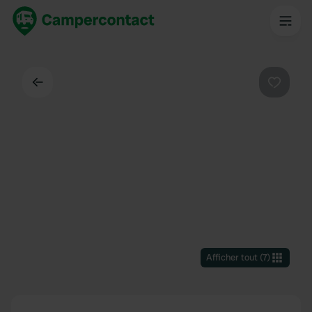
Dos
Préféré
Afficher tout
(
7
)