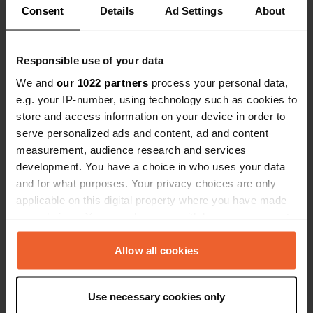
Consent
Details
Ad Settings
About
Responsible use of your data
We and
our 1022 partners
process your personal data,
Contact
e.g. your IP-number, using technology such as cookies to
store and access information on your device in order to
Emplacement
serve personalized ads and content, ad and content
Quai du Docteur Adolphe Hamai
measurement, audience research and services
Copie
08170, Haybes, France
development. You have a choice in who uses your data
and for what purposes. Your privacy choices are only
Coordonnées
applicable on this digital property where you have made
50° 0' 39" N 4° 42' 25" E
your choices. You can change or withdraw your consent
Copie
any time from the Cookie Declaration or by clicking on
50.01089 4.70697
the Privacy trigger icon.
Allow all cookies
Copie
Code du site
If you allow, we would also like to:
18484
Copie
Use necessary cookies only
Collect information about your geographical location