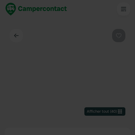
Dos
Préféré
Afficher tout
(
40
)