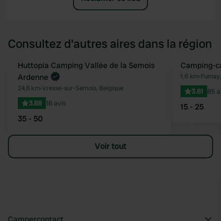
Consultez d'autres aires dans la région
Reserve maintenant
Huttopia Camping Vallée de la Semois
Camping-ca
Préféré
Ardenne
1,6 km
•
Fumay,
24,8 km
•
Vresse-sur-Semois, Belgique
3.61
85 a
3.88
16 avis
15 - 25
35 - 50
Voir tout
Campercontact