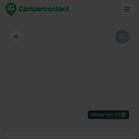
Dos
Préféré
Afficher tout
(
31
)