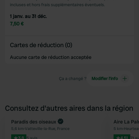
incluses et hors frais supplémentaires éventuels.
1 janv. au 31 déc.
7,50 €
Cartes de réduction (0)
Aucune carte de réduction acceptée
Ça a changé ?
Modifier l’info
Consultez d'autres aires dans la région
Reserve maintenant
Paradis des oiseaux
Aire La Pa
Préféré
5,6 km
•
Vatteville-la-Rue, France
5 km
•
Heurteau
3.8
5 avis
4.51
71 a