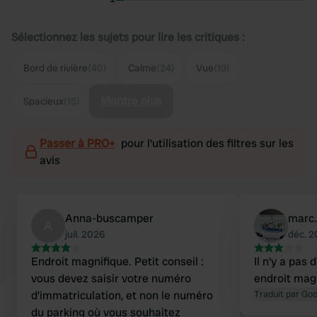
Sélectionnez les sujets pour lire les critiques :
Bord de rivière
(40)
Calme
(24)
Vue
(19)
Montre plus
Spacieux
(15)
Passer à PRO+
pour l'utilisation des filtres sur les
avis
Anna-buscamper
marc.
A
juil. 2026
déc. 
Endroit magnifique. Petit conseil :
Il n'y a pas 
vous devez saisir votre numéro
endroit mag
d’immatriculation, et non le numéro
Traduit par Go
du parking où vous souhaitez