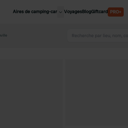
Aires de camping-car
Voyages
Blog
Giftcard
PRO+
leures aires de camping-car
Belgique
ville
Slovénie
Autriche
Suède
e
Suisse