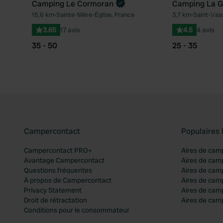
Camping Le Cormoran
Camping La G
15,6 km
•
Sainte-Mère-Église, France
3,7 km
•
Saint-Vaa
Préféré
3.65
17 avis
4.5
4 avis
35 - 50
25 - 35
Campercontact
Populaires 
Campercontact PRO+
Aires de cam
Avantage Campercontact
Aires de cam
Questions fréquentes
Aires de cam
À propos de Campercontact
Aires de cam
Privacy Statement
Aires de cam
Droit de rétractation
Aires de camp
Conditions pour le consommateur