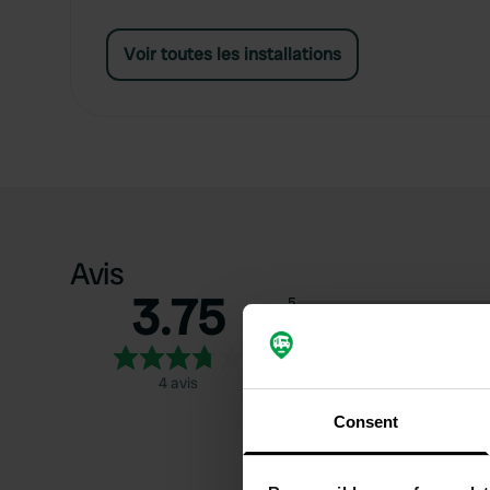
Voir toutes les installations
Avis
3.75
5
4
3
4 avis
2
Consent
1