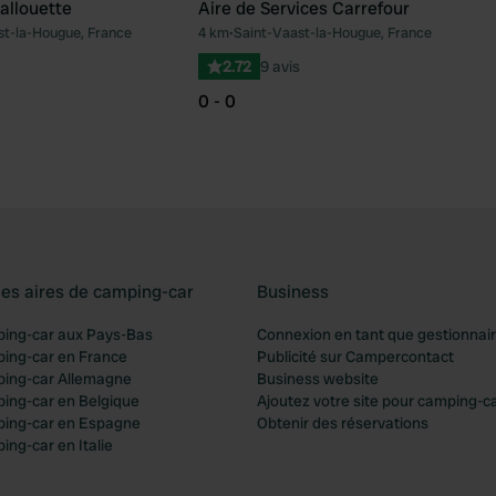
allouette
Aire de Services Carrefour
st-la-Hougue, France
4 km
•
Saint-Vaast-la-Hougue, France
Préféré
Pré
2.72
9 avis
0 - 0
les aires de camping-car
Business
ping-car aux Pays-Bas
Connexion en tant que gestionnai
ping-car en France
Publicité sur Campercontact
ping-car Allemagne
Business website
ping-car en Belgique
Ajoutez votre site pour camping-c
ping-car en Espagne
Obtenir des réservations
ing-car en Italie