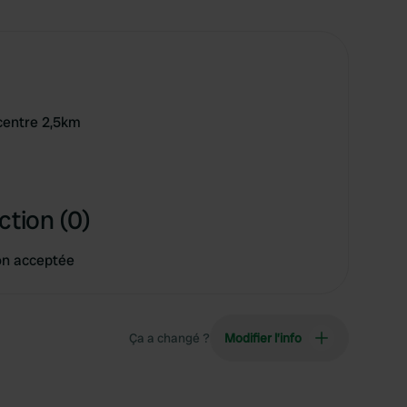
 centre 2,5km
ction (0)
on acceptée
Ça a changé ?
Modifier l’info