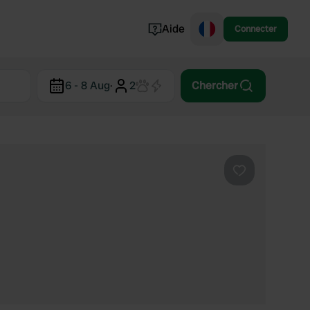
Aide
Connecter
Norvège
6 - 8 Aug
·
2
Chercher
Portugal
Danemark
Croatie
Voir tout...
Préféré