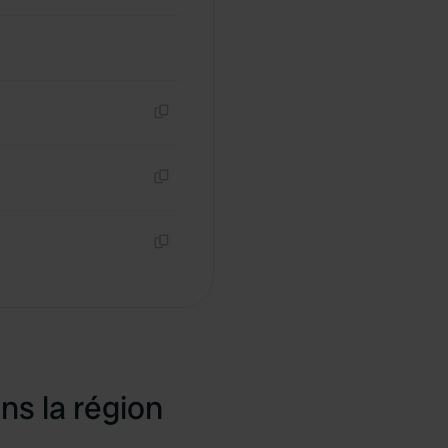
Copie
Copie
Copie
ns la région