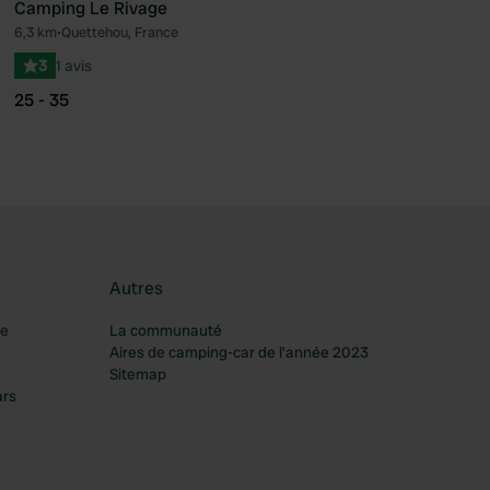
Camping Le Rivage
6,3 km
•
Quettehou, France
féré
Préféré
3
1 avis
25 - 35
Autres
re
La communauté
Aires de camping-car de l’année 2023
Sitemap
ars