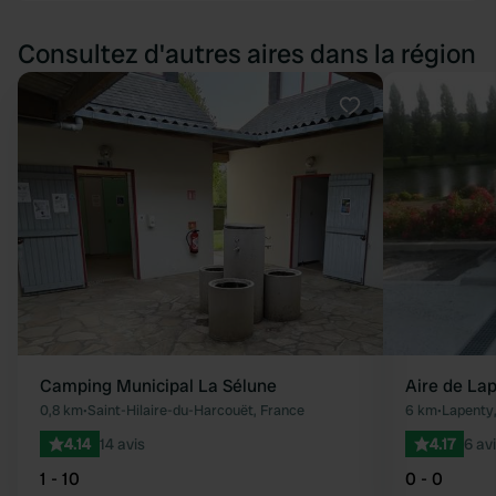
Consultez d'autres aires dans la région
Préféré
Camping Municipal La Sélune
Aire de La
0,8 km
•
Saint-Hilaire-du-Harcouët, France
6 km
•
Lapenty
4.14
14 avis
4.17
6 av
1 - 10
0 - 0