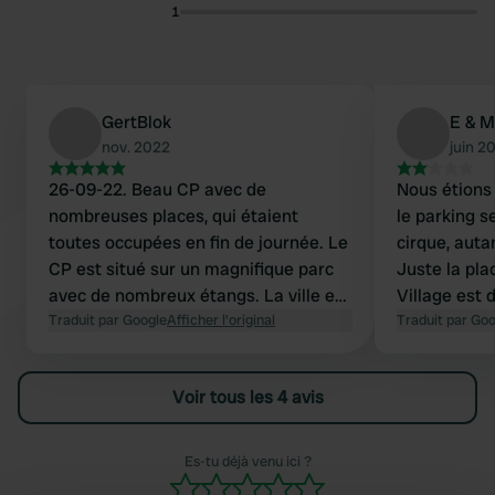
1
GertBlok
E & 
nov. 2022
juin 2
26-09-22. Beau CP avec de
Nous étions 
nombreuses places, qui étaient
le parking s
toutes occupées en fin de journée. Le
cirque, auta
CP est situé sur un magnifique parc
Juste la pl
avec de nombreux étangs. La ville est
Village est 
agréable à traverser. Déchargez,
Traduit par Google
Afficher l'original
sani à l'égl
Traduit par Go
prenez l'eau et les récipients.
nous ne l'a
Hautement recommandé. Gert & Syl
Finalement 
Voir tous les 4 avis
Flers.
Es-tu déjà venu ici ?