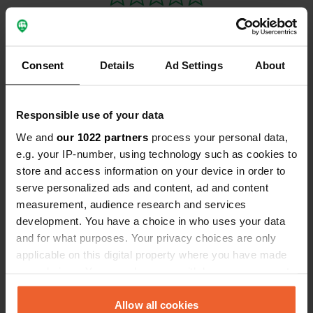
Consent
Details
Ad Settings
About
Contact
Responsible use of your data
Emplacement
We and
our 1022 partners
process your personal data,
Rue Saint-Blaise
Copie
e.g. your IP-number, using technology such as cookies to
50600, Saint-Hilaire-du-Harcouët, France
store and access information on your device in order to
Coordonnées
serve personalized ads and content, ad and content
48° 34' 33" N 1° 5' 27" W
measurement, audience research and services
Copie
development. You have a choice in who uses your data
48.57596 -1.09086
and for what purposes. Your privacy choices are only
Copie
applicable on this digital property where you have made
Code du site
your choices. You can change or withdraw your consent
1291
Copie
any time from the Cookie Declaration or by clicking on
PRO+
the Privacy trigger icon.
Allow all cookies
Passer à
PRO+