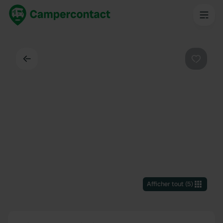
Dos
Préféré
Afficher tout
(
5
)