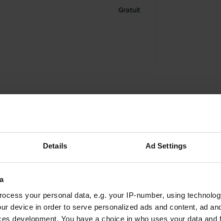
Gratuit
Details
Ad Settings
Ajouter un avis
a
Vous êtes déjà venu ici ? Dites aux autres ce que
ocess your personal data, e.g. your IP-number, using technolog
vous en pensez.
ur device in order to serve personalized ads and content, ad a
ces development. You have a choice in who uses your data and 