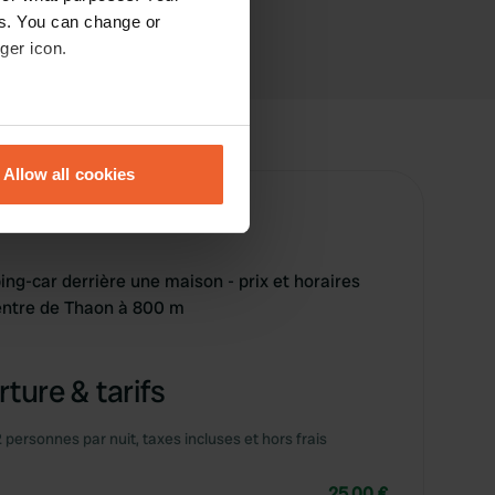
es. You can change or
ger icon.
eral meters
Allow all cookies
ails section
.
se our traffic. We also share
ers who may combine it with
g-car derrière une maison - prix et horaires
 services.
centre de Thaon à 800 m
ture & tarifs
2 personnes par nuit, taxes incluses et hors frais
25,00 €