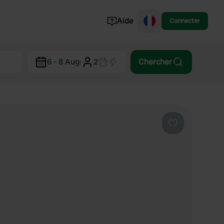
Aide
Connecter
Norvège
6 - 8 Aug
·
2
Chercher
Portugal
Danemark
Croatie
Voir tout...
Préféré