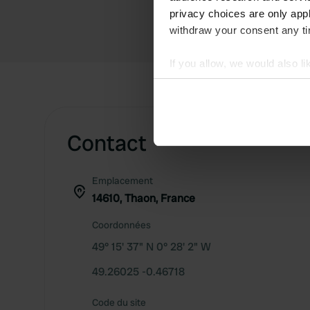
privacy choices are only app
withdraw your consent any tim
If you allow, we would also lik
Collect information abou
Identify your device by ac
Find out more about how your
Contact
We use cookies to personalis
information about your use of
Emplacement
other information that you’ve
14610, Thaon, France
Coordonnées
49° 15' 37" N 0° 28' 2" W
49.26025 -0.46718
Code du site