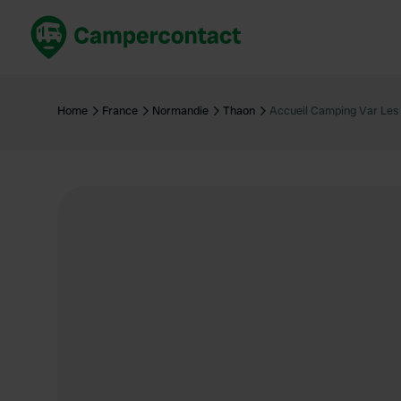
Réservez maintenant
Les meil
France
France
Home
France
Normandie
Thaon
Accueil Camping Var Les
Italie
Italie
Espagne
Espagne
Allemagne
Allemagn
Voir tout...
Pays-Bas