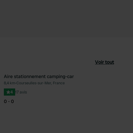
Voir tout
Aire stationnement camping-car
8,4 km
•
Courseulles-sur-Mer, France
féré
Préféré
4
17 avis
0 - 0