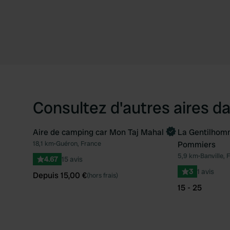
Consultez d'autres aires da
Aire de camping car Mon Taj Mahal
La Gentilhomm
Reserve maintenant
18,1 km
•
Guéron, France
Pommiers
Préféré
5,9 km
•
Banville, 
4.67
15 avis
3
1 avis
Depuis 15,00 €
(hors frais)
15 - 25