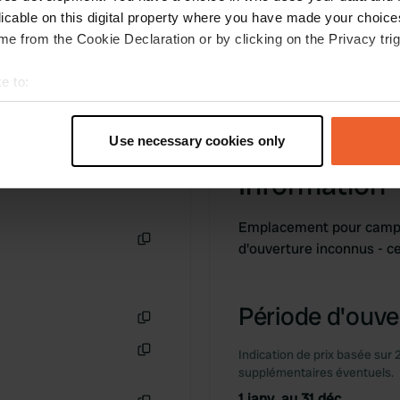
licable on this digital property where you have made your choic
e from the Cookie Declaration or by clicking on the Privacy trig
e to:
t your geographical location which can be accurate to within sev
tively scanning it for specific characteristics (fingerprinting)
Use necessary cookies only
 personal data is processed and set your preferences in the
det
Information
e content and ads, to provide social media features and to analy
 our site with our social media, advertising and analytics partn
Emplacement pour campin
 provided to them or that they’ve collected from your use of their
d'ouverture inconnus - 
Copie
Période d'ouver
Copie
Indication de prix basée sur 
Copie
supplémentaires éventuels.
1 janv. au 31 déc.