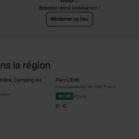
Boostez votre localisation !
Réclamer ce lieu
ns la région
ière, Camping les
Parc L’Edit
8 km
•
Courseulles-sur-Mer, France
Préféré
Pré
France
2.93
27 avis
0 - 0