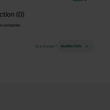
ction (0)
on acceptée
Ça a changé ?
Modifier l’info