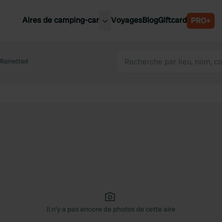
Aires de camping-car
Voyages
Blog
Giftcard
PRO+
leures aires de camping-car
Belgique
 Rainetted
Slovénie
Autriche
Suède
e
Suisse
Il n'y a pas encore de photos de cette aire