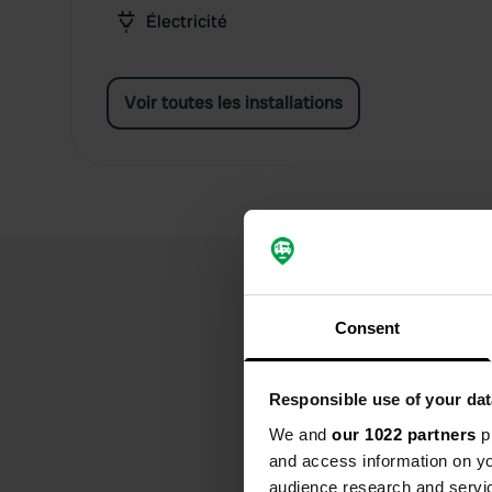
Électricité
Voir toutes les installations
Consent
Responsible use of your dat
We and
our 1022 partners
pr
and access information on yo
audience research and servi