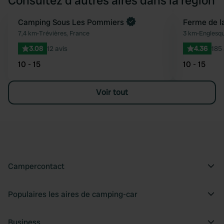
Consultez d'autres aires dans la région
Reserve maintenant
Camping Sous Les Pommiers
Ferme de l
Préféré
7,4 km
•
Trévières, France
3 km
•
Englesqu
3.08
12 avis
4.36
185 
10 - 15
10 - 15
Voir tout
Campercontact
Populaires les aires de camping-car
Business