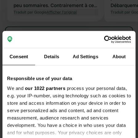
peu sommaires. Contrairement à ce
Débarquemen
que certains commentaires laissent
Traduit par Google
Afficher l'original
pensions qu'i
Traduit par Go
entendre, nous n'avons subi aucune
directement
nuisance sonore ; cela dépend peut-
ce qui n'étai
Voir tous les 170 avis
être de la période de l'année, car nous
néanmoins a
y étions fin juillet.
n'avons sub
Le restauran
Es-tu déjà venu ici ?
Consent
Details
Ad Settings
About
sandwichs s
avons payé 4
notre campin
Responsible use of your data
We and
our 1022 partners
process your personal data,
e.g. your IP-number, using technology such as cookies to
Contact
store and access information on your device in order to
serve personalized ads and content, ad and content
Emplacement
measurement, audience research and services
La Hérode
Copie
development. You have a choice in who uses your data
14710, Vierville-sur-Mer, France
and for what purposes. Your privacy choices are only