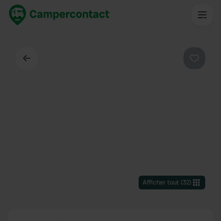
Dos
Préféré
Afficher tout
(
32
)