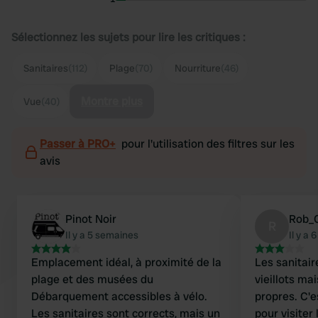
Sélectionnez les sujets pour lire les critiques :
Sanitaires
(112)
Plage
(70)
Nourriture
(46)
Montre plus
Vue
(40)
Passer à PRO+
pour l'utilisation des filtres sur les
avis
Pinot Noir
Rob_C
R
Il y a 5 semaines
Il y a
Emplacement idéal, à proximité de la
Les sanitair
plage et des musées du
vieillots ma
Débarquement accessibles à vélo.
propres. C'e
Les sanitaires sont corrects, mais un
pour visiter 