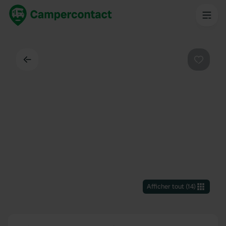
Dos
Préféré
Afficher tout
(
14
)