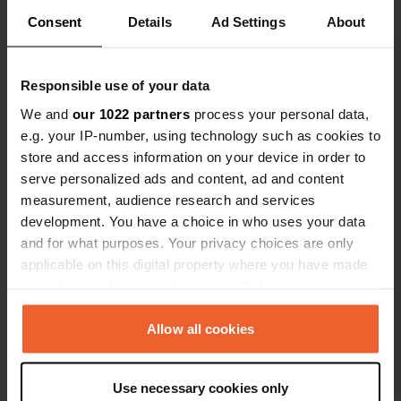
Voir tous les 62 avis
Consent
Details
Ad Settings
About
Es-tu déjà venu ici ?
Responsible use of your data
We and
our 1022 partners
process your personal data,
e.g. your IP-number, using technology such as cookies to
store and access information on your device in order to
serve personalized ads and content, ad and content
Contact
measurement, audience research and services
development. You have a choice in who uses your data
and for what purposes. Your privacy choices are only
Emplacement
applicable on this digital property where you have made
Rue des Martrois 600
Copie
your choices. You can change or withdraw your consent
14640, Villers-sur-Mer, France
any time from the Cookie Declaration or by clicking on
Coordonnées
the Privacy trigger icon.
Allow all cookies
49° 19' 45" N 0° 0' 46" E
Copie
If you allow, we would also like to:
49.32913 0.0127
Use necessary cookies only
Collect information about your geographical location
Copie