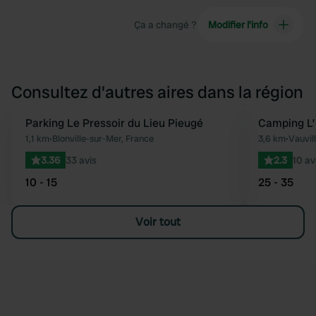
Ça a changé ?
Modifier l’info
Consultez d'autres aires dans la région
Parking Le Pressoir du Lieu Pieugé
Camping L’
Préféré
1,1 km
•
Blonville-sur-Mer, France
3,6 km
•
Vauvil
3.36
33 avis
2.3
10 av
10 - 15
25 - 35
Voir tout