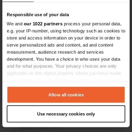
Coordonnées
Responsible use of your data
44° 18' 17" N 0° 20' 41" E
Copie
We and
our 1022 partners
process your personal data,
44.3047829 0.3448145
e.g. your IP-number, using technology such as cookies to
Copie
store and access information on your device in order to
Code du site
serve personalized ads and content, ad and content
114972
Copie
measurement, audience research and services
PRO+
Passer à
development. You have a choice in who uses your data
PRO+
pour toutes les coordonnées
and for what purposes. Your privacy choices are only
applicable on this digital property where you have made
your choices. You can change or withdraw your consent
Carte
any time from the Cookie Declaration or by clicking on
Afficher sur la carte
the Privacy trigger icon.
Allow all cookies
Site web
Visitez le site Web
If you allow, we would also like to:
Copie
Use necessary cookies only
Collect information about your geographical location
E-mail
which can be accurate to within several meters
Envoyer un e-mail
Copie
Identify your device by actively scanning it for