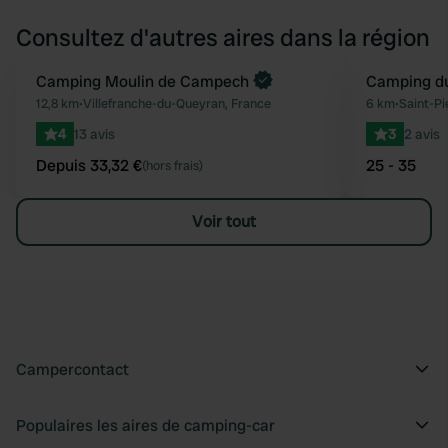
Consultez d'autres aires dans la région
Reserve maintenant
Camping Moulin de Campech
Camping d
Préféré
12,8 km
•
Villefranche-du-Queyran, France
6 km
•
Saint-Pi
4
13 avis
3
2 avis
Depuis 33,32 €
25 - 35
(hors frais)
Voir tout
Campercontact
Populaires les aires de camping-car