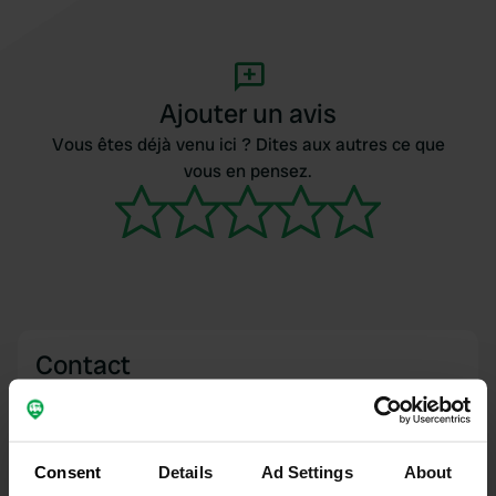
Ajouter un avis
Vous êtes déjà venu ici ? Dites aux autres ce que
vous en pensez.
Contact
Emplacement
Avenue de Lattre-de-Tassigny 19
Copie
Consent
Details
Ad Settings
About
47190, Aiguillon, France