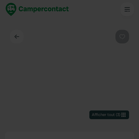
Dos
Préféré
Afficher tout
(
3
)