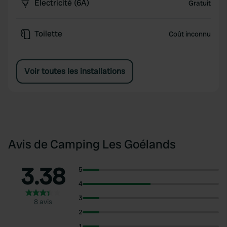
Électricité (6A)
Gratuit
Toilette
Coût inconnu
Voir toutes les installations
Avis de Camping Les Goélands
3.38
5
4
3
8 avis
2
1