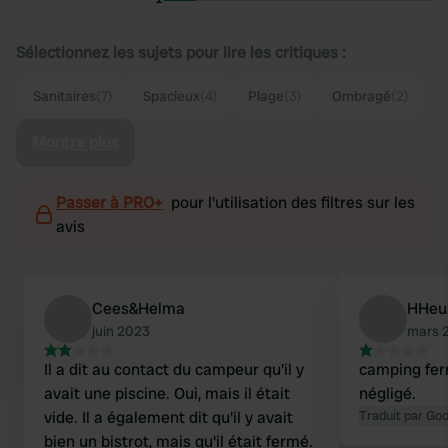
Sélectionnez les sujets pour lire les critiques :
Sanitaires
(7)
Spacieux
(4)
Plage
(3)
Ombragé
(2)
Montre plus
Passer à PRO+
pour l'utilisation des filtres sur les
avis
Cees&Helma
HHeu
juin 2023
mars 
Il a dit au contact du campeur qu'il y
camping ferm
avait une piscine. Oui, mais il était
négligé.
vide. Il a également dit qu'il y avait
Traduit par Go
bien un bistrot, mais qu'il était fermé.