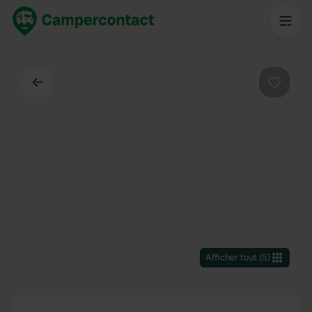
Dos
Préféré
Afficher tout
(
5
)