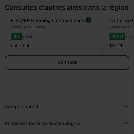
Consultez d'autres aires dans la région
Reserve maintenant
FLOWER Camping La Canadienne
Camping P
Préféré
2,9 km
•
Arès, France
1,4 km
•
Arès, 
4
6 avis
3.71
7 avi
null - null
15 - 25
Voir tout
Campercontact
Populaires les aires de camping-car