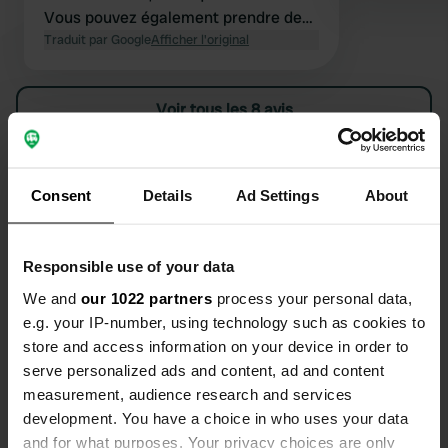
Vous pouvez également prendre des
pizzas mais aussi à proximité.
Traduit par Google
Afficher l'original
Sanitaire pas propre. Très mal
entretenu, occupé avec de nouveaux
Voir tous les 8 avis
chalets. Très grand camping avec de
nombreux chalets mais très
impersonnel. Acsi n'a pas déduit la
Es-tu déjà venu ici ?
facture pendant qu'ils sont
Consent
Details
Ad Settings
About
connectés. Nous ne reviendrons pas
ici
Responsible use of your data
We and
our 1022 partners
process your personal data,
Contact
e.g. your IP-number, using technology such as cookies to
store and access information on your device in order to
serve personalized ads and content, ad and content
Emplacement
measurement, audience research and services
Avenue de la Libération 64
Copie
development. You have a choice in who uses your data
33740, Arès, France
and for what purposes. Your privacy choices are only