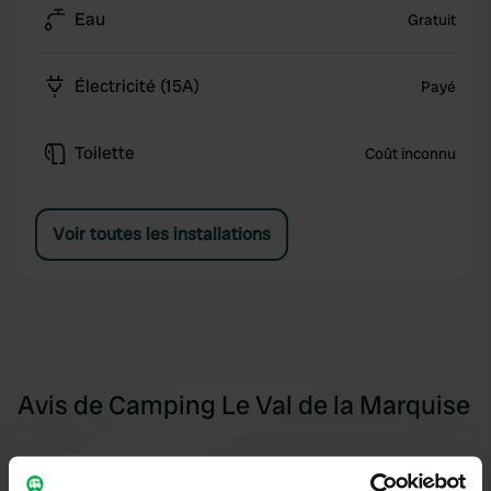
Eau
Gratuit
Électricité (15A)
Payé
Toilette
Coût inconnu
Voir toutes les installations
Avis de Camping Le Val de la Marquise