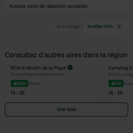
Aucune carte de réduction acceptée
Ça a changé ?
Modifier l’info
Consultez d'autres aires dans la région
RCN le Moulin de la Pique
Camping D
Préféré
16,4 km
•
Pays de Belvès, France
3,3 km
•
Le Bug
4.08
13 avis
4.5
4 avi
15 - 25
15 - 25
Voir tout