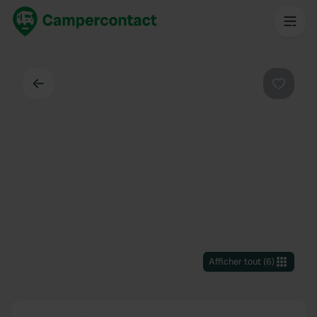
Dos
Préféré
Afficher tout
(
6
)