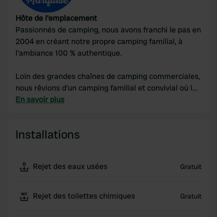
Hôte de l'emplacement
Passionnés de camping, nous avons franchi le pas en
2004 en créant notre propre camping familial, à
l'ambiance 100 % authentique.
Loin des grandes chaînes de camping commerciales,
nous rêvions d'un camping familial et convivial où le
contact direct avec nos hôtes et une atmosphère
En savoir plus
chaleureuse et familiale seraient primordiaux.
Installations
Rejet des eaux usées
Gratuit
Rejet des toilettes chimiques
Gratuit