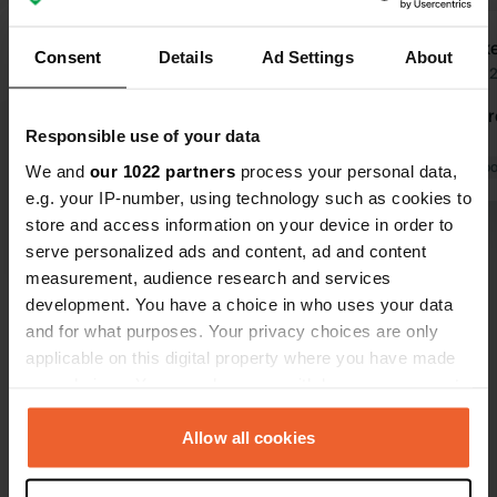
Eribamark
Lobk
L
Consent
Details
Ad Settings
About
juin 2025
sept. 
Magnifique camping verdoyant et
beaucoup tr
Responsible use of your data
bien aménagé. Situé au calme, il
⛺️
constitue un excellent point de départ
Traduit par Go
We and
our 1022 partners
process your personal data,
pour découvrir les nombreux sites
e.g. your IP-number, using technology such as cookies to
touristiques de la région. Belle piscine
store and access information on your device in order to
ensoleillée. Les programmes pour
Traduit par Google
Afficher l'original
serve personalized ads and content, ad and content
enfants ont été très appréciés.
measurement, audience research and services
development. You have a choice in who uses your data
and for what purposes. Your privacy choices are only
applicable on this digital property where you have made
your choices. You can change or withdraw your consent
any time from the Cookie Declaration or by clicking on
Contact
the Privacy trigger icon.
Allow all cookies
Emplacement
If you allow, we would also like to: