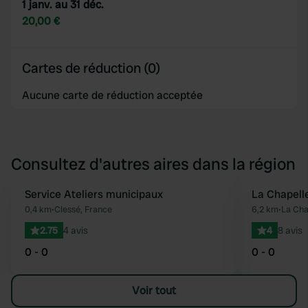
1 janv. au 31 déc.
20,00 €
Cartes de réduction (0)
Aucune carte de réduction acceptée
Consultez d'autres aires dans la région
Service Ateliers municipaux
La Chapell
Préféré
0,4 km
•
Clessé, France
6,2 km
•
La Cha
2.75
4 avis
4
8 avis
0 - 0
0 - 0
Voir tout