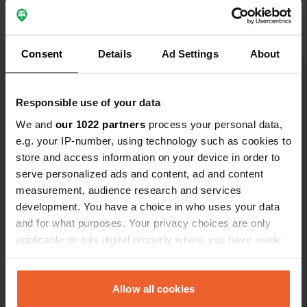
Vous êtes déjà venu ici ? Dites aux autres ce que
vous en pensez.
Consent
Details
Ad Settings
About
Responsible use of your data
We and
our 1022 partners
process your personal data,
Contact
e.g. your IP-number, using technology such as cookies to
store and access information on your device in order to
serve personalized ads and content, ad and content
L'adresse sera partagée après la réservation
measurement, audience research and services
development. You have a choice in who uses your data
Emplacement
and for what purposes. Your privacy choices are only
Clessé, France
Copie
applicable on this digital property where you have made
Code du site
your choices. You can change or withdraw your consent
174503
any time from the Cookie Declaration or by clicking on
Copie
the Privacy trigger icon.
Allow all cookies