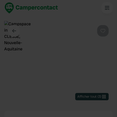
Dos
Préféré
Afficher tout
(
3
)