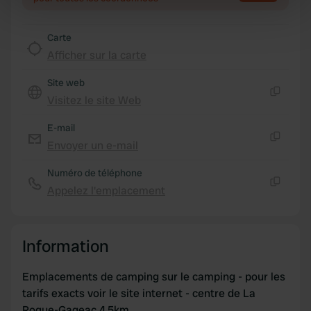
specific characteristics (fingerprinting)
Find out more about how your personal data is processed
Carte
and set your preferences in the
details section
.
Afficher sur la carte
We use cookies to personalise content and ads, to
Site web
provide social media features and to analyse our traffic.
Visitez le site Web
Copie
We also share information about your use of our site with
our social media, advertising and analytics partners who
E-mail
may combine it with other information that you’ve
Envoyer un e-mail
Copie
provided to them or that they’ve collected from your use
Numéro de téléphone
of their services.
Appelez l'emplacement
Copie
Information
Emplacements de camping sur le camping - pour les
tarifs exacts voir le site internet - centre de La
Roque-Gageac 4,5km