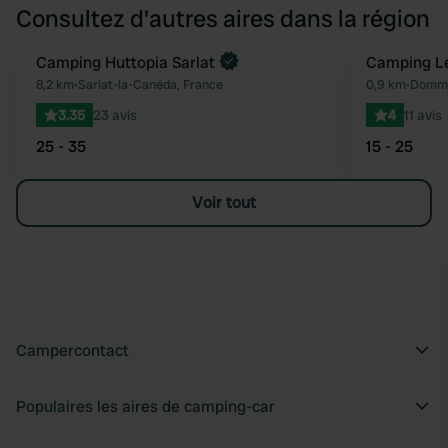
Consultez d'autres aires dans la région
Reserve maintenant
Camping Huttopia Sarlat
Camping L
Préféré
8,2 km
•
Sarlat-la-Canéda, France
0,9 km
•
Domme
3.35
23 avis
4
11 avis
25 - 35
15 - 25
Voir tout
Campercontact
Populaires les aires de camping-car