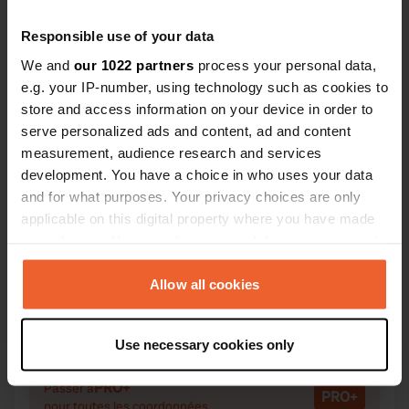
bar ne sont 
Responsible use of your data
août. En br
où vous pass
We and
our 1022 partners
process your personal data,
e.g. your IP-number, using technology such as cookies to
Contact
store and access information on your device in order to
serve personalized ads and content, ad and content
Emplacement
measurement, audience research and services
Camping La Butte lieu-dit
Copie
development. You have a choice in who uses your data
24250, La Roque-Gageac, France
and for what purposes. Your privacy choices are only
applicable on this digital property where you have made
Coordonnées
your choices. You can change or withdraw your consent
44° 49' 13" N 1° 12' 53" E
any time from the Cookie Declaration or by clicking on
Copie
the Privacy trigger icon.
Allow all cookies
44.82022476 1.2146183
Copie
If you allow, we would also like to:
Code du site
Use necessary cookies only
114876
Collect information about your geographical location
Copie
which can be accurate to within several meters
PRO+
Passer à
PRO+
Identify your device by actively scanning it for
pour toutes les coordonnées