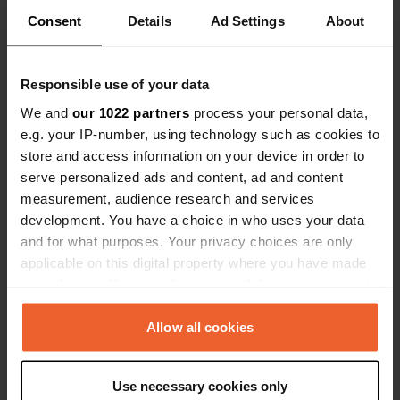
Consent
Details
Ad Settings
About
Responsible use of your data
We and
our 1022 partners
process your personal data,
Contact
e.g. your IP-number, using technology such as cookies to
store and access information on your device in order to
Emplacement
serve personalized ads and content, ad and content
Route Forestière du Crohot
Copie
measurement, audience research and services
33950, Lège-Cap-Ferret, France
development. You have a choice in who uses your data
and for what purposes. Your privacy choices are only
Coordonnées
applicable on this digital property where you have made
44° 47' 55" N 1° 13' 15" W
your choices. You can change or withdraw your consent
Copie
any time from the Cookie Declaration or by clicking on
44.7985 -1.22095
Copie
the Privacy trigger icon.
Allow all cookies
Code du site
44258
If you allow, we would also like to:
Copie
Use necessary cookies only
Collect information about your geographical location