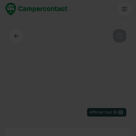
Dos
Préféré
Afficher tout
(
6
)