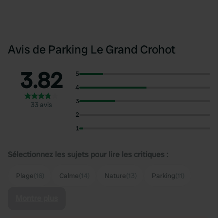
Avis de Parking Le Grand Crohot
3.82
5
4
3
33 avis
2
1
Sélectionnez les sujets pour lire les critiques :
Plage
(16)
Calme
(14)
Nature
(13)
Parking
(11)
Montre plus