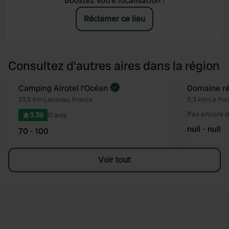
Boostez votre localisation !
Réclamer ce lieu
Consultez d'autres aires dans la région
Camping Airotel l’Océan
Domaine ré
Préféré
23,5 km
•
Lacanau, France
5,3 km
•
Le Por
Pas encore d
3.36
11 avis
null - null
70 - 100
Voir tout