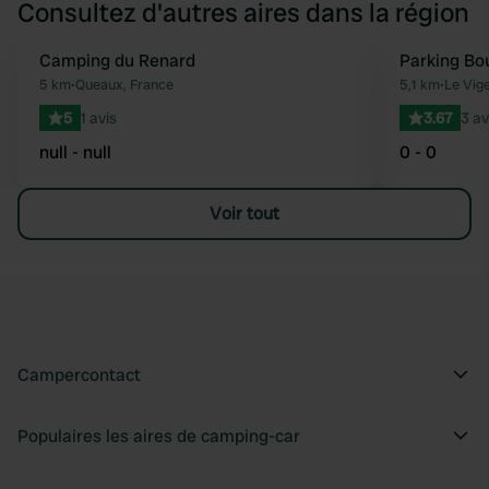
Consultez d'autres aires dans la région
Camping du Renard
Parking Bo
Préféré
5 km
•
Queaux, France
5,1 km
•
Le Vig
5
1 avis
3.67
3 av
null - null
0 - 0
Voir tout
Campercontact
Populaires les aires de camping-car