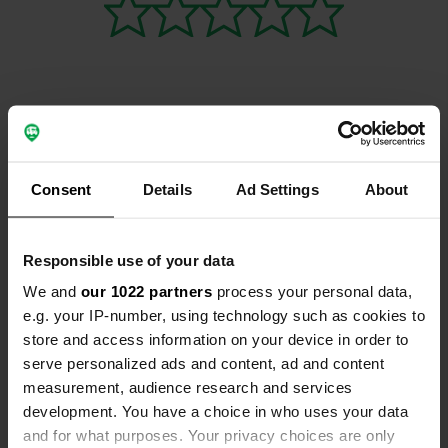
Contact
Consent
Details
Ad Settings
About
Emplacement
Rue du Moulin Chauvet 20
Copie
86150, Moussac, France
Responsible use of your data
Coordonnées
We and
our 1022 partners
process your personal data,
e.g. your IP-number, using technology such as cookies to
46° 16' 34" N 0° 40' 56" E
store and access information on your device in order to
Copie
46.27624 0.68216
serve personalized ads and content, ad and content
Copie
measurement, audience research and services
Code du site
development. You have a choice in who uses your data
114981
Copie
and for what purposes. Your privacy choices are only