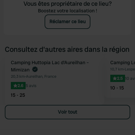
Vous êtes propriétaire de ce lieu?
Boostez votre localisation !
Réclamer ce lieu
Consultez d'autres aires dans la région
Reserve maintenant
Camping Huttopia Lac d'Aureilhan –
Camping L
Préféré
Mimizan
10,7 km
•
Lespe
20,3 km
•
Aureilhan, France
2.5
10 av
2.6
5 avis
10 - 15
15 - 25
Voir tout