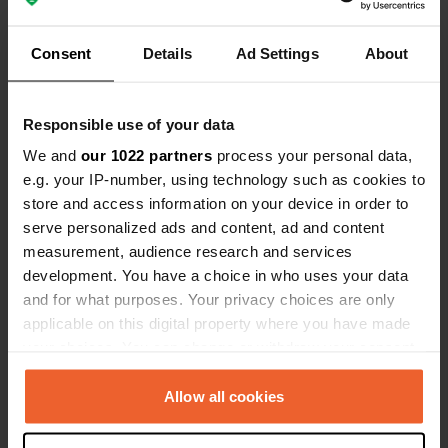
Route de Mimizan 257
Copie
40110, Onesse-Laharie, France
Consent
Details
Ad Settings
About
Coordonnées
44° 3' 46" N 1° 4' 19" W
Responsible use of your data
Copie
44.062865 -1.071891
We and
our 1022 partners
process your personal data,
Copie
e.g. your IP-number, using technology such as cookies to
Code du site
store and access information on your device in order to
114523
Copie
serve personalized ads and content, ad and content
measurement, audience research and services
PRO+
Passer à
PRO+
development. You have a choice in who uses your data
pour toutes les coordonnées
and for what purposes. Your privacy choices are only
applicable on this digital property where you have made
Carte
your choices. You can change or withdraw your consent
Afficher sur la carte
any time from the Cookie Declaration or by clicking on
the Privacy trigger icon.
Allow all cookies
Site web
Visitez le site Web
Copie
If you allow, we would also like to: