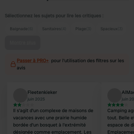
Sélectionnez les sujets pour lire les critiques :
Baignade
(6)
Sanitaires
(4)
Plage
(3)
Spacieux
(3)
Montre plus
Passer à PRO+
pour l'utilisation des filtres sur les
avis
Fleetenkieker
AlMa
juin 2025
juin 2
Il s'agit d'un complexe de maisons de
Camping agr
vacances avec une prairie humide
tout. Belle 
bordée d'un bosquet à l'extrémité
espace de d
désignée comme emplacement. Les
Emplacement