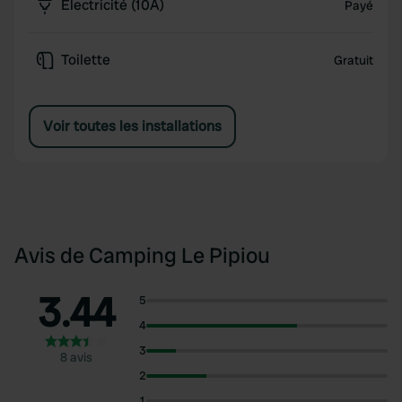
Électricité (10A)
Payé
Toilette
Gratuit
Voir toutes les installations
Avis de Camping Le Pipiou
3.44
5
4
3
8 avis
2
1