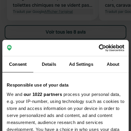
toilettes chimiques ne se vident pas.
cars, carava
Les sanitaires sont corrects, mais le
Traduit par Google
Afficher l'original
de l'espace
Traduit par Go
nettoyage est médiocre. La piscine
noter que s
est superbe. C'est proche de la plage,
sont équipé
Voir tous les 8 avis
certes, mais à l'extérieur du
satellite. L
complexe.
les arbres. 
emplacemen
Es-tu déjà venu ici ?
Consent
Details
Ad Settings
About
Responsible use of your data
Contact
We and
our 1022 partners
process your personal data,
e.g. your IP-number, using technology such as cookies to
store and access information on your device in order to
Emplacement
serve personalized ads and content, ad and content
Route des Campings 382
Copie
measurement, audience research and services
40160, Parentis-en-Born, France
development. You have a choice in who uses your data