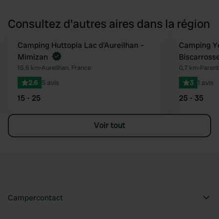
Consultez d'autres aires dans la région
Reserve maintenant
Camping Huttopia Lac d'Aureilhan –
Camping Ye
Préféré
Mimizan
Biscarross
15,6 km
•
Aureilhan, France
0,7 km
•
Parent
2.6
5 avis
3
1 avis
15 - 25
25 - 35
Voir tout
Campercontact