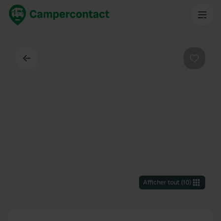
Dos
Préféré
Afficher tout
(
10
)