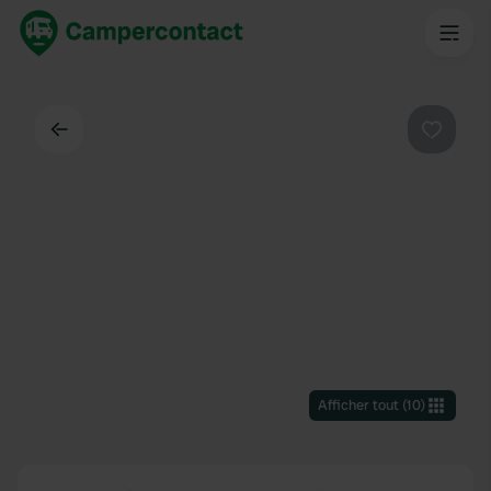
Dos
Préféré
Afficher tout
(
10
)