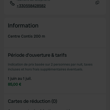
We also share information about your use of our site with
+330558428582
Copie
our social media, advertising and analytics partners who
may combine it with other information that you’ve
provided to them or that they’ve collected from your use
Information
of their services.
Centre Contis 200 m
Période d'ouverture & tarifs
Indication de prix basée sur 2 personnes par nuit, taxes
incluses et hors frais supplémentaires éventuels.
1 juin au 1 juil.
85,00 €
Cartes de réduction (0)