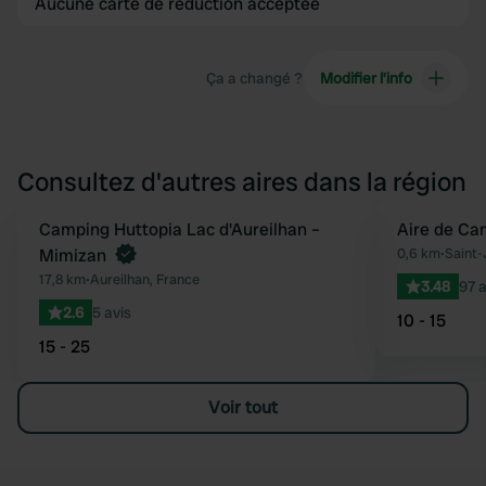
Aucune carte de réduction acceptée
Ça a changé ?
Modifier l’info
Consultez d'autres aires dans la région
Reserve maintenant
Camping Huttopia Lac d'Aureilhan –
Aire de Ca
Préféré
Mimizan
0,6 km
•
Saint-
17,8 km
•
Aureilhan, France
3.48
97 a
2.6
5 avis
10 - 15
15 - 25
Voir tout