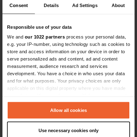
Consent
Details
Ad Settings
About
Responsible use of your data
We and
our 1022 partners
process your personal data,
Contact
e.g. your IP-number, using technology such as cookies to
store and access information on your device in order to
serve personalized ads and content, ad and content
Emplacement
measurement, audience research and services
D41
Copie
development. You have a choice in who uses your data
Saint-Léon-sur-l'Isle, France
and for what purposes. Your privacy choices are only
Coordonnées
applicable on this digital property where you have made
45° 7' 12" N 0° 29' 47" E
your choices. You can change or withdraw your consent
Copie
any time from the Cookie Declaration or by clicking on
45.12012 0.49633
the Privacy trigger icon.
Allow all cookies
Copie
Code du site
If you allow, we would also like to:
22226
Use necessary cookies only
Copie
Collect information about your geographical location