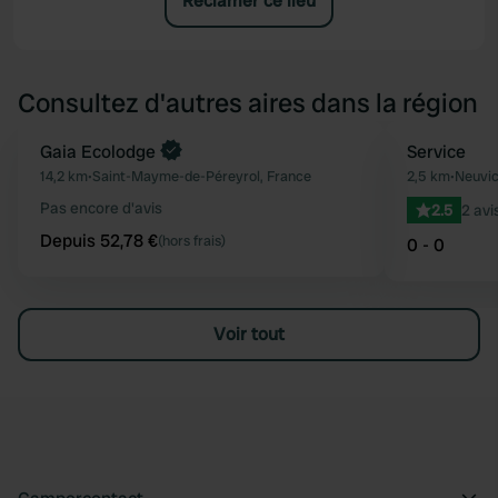
Réclamer ce lieu
Consultez d'autres aires dans la région
Reserve maintenant
Gaia Ecolodge
Service
Préféré
14,2 km
•
Saint-Mayme-de-Péreyrol, France
2,5 km
•
Neuvic
Pas encore d'avis
2.5
2 avi
Depuis 52,78 €
(hors frais)
0 - 0
Voir tout