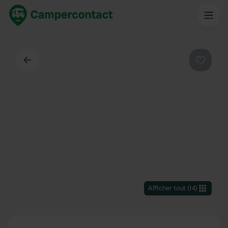
Dos
Préféré
Afficher tout
(
14
)