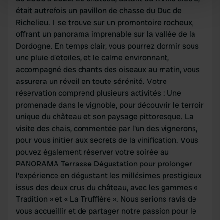
était autrefois un pavillon de chasse du Duc de
Find out more about how your personal data is processed
Richelieu. Il se trouve sur un promontoire rocheux,
and set your preferences in the
details section
.
offrant un panorama imprenable sur la vallée de la
Dordogne. En temps clair, vous pourrez dormir sous
We use cookies to personalise content and ads, to
une pluie d’étoiles, et le calme environnant,
provide social media features and to analyse our traffic.
accompagné des chants des oiseaux au matin, vous
We also share information about your use of our site with
assurera un réveil en toute sérénité. Votre
our social media, advertising and analytics partners who
réservation comprend plusieurs activités : Une
may combine it with other information that you’ve
promenade dans le vignoble, pour découvrir le terroir
provided to them or that they’ve collected from your use
unique du château et son paysage pittoresque. La
of their services.
visite des chais, commentée par l'un des vignerons,
pour vous initier aux secrets de la vinification. Vous
pouvez également réserver votre soirée au
PANORAMA Terrasse Dégustation pour prolonger
l’expérience en dégustant les millésimes prestigieux
issus des deux crus du château, avec les gammes «
Tradition » et « La Truffière ». Nous serions ravis de
vous accueillir et de partager notre passion pour le