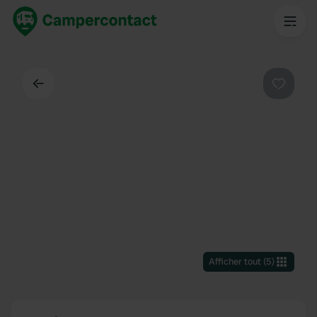
Dos
Préféré
Afficher tout
(
5
)