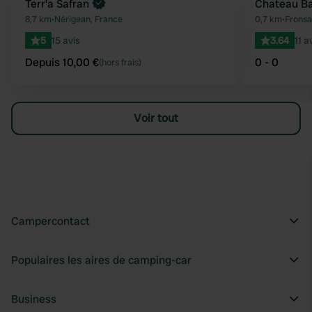
Reserve maintenant
Terr'a Safran
Chateau B
Préféré
8,7 km
•
Nérigean, France
0,7 km
•
Fronsa
5
15 avis
3.64
11 a
Depuis 10,00 €
0 - 0
(hors frais)
Voir tout
Campercontact
Populaires les aires de camping-car
Business