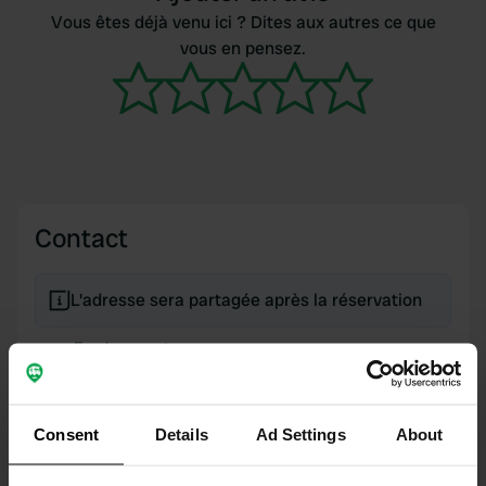
Vous êtes déjà venu ici ? Dites aux autres ce que
vous en pensez.
Contact
L'adresse sera partagée après la réservation
Emplacement
Saint-Michel-de-Fronsac, France
Copie
Code du site
Consent
Details
Ad Settings
About
170553
Copie