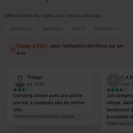
Sélectionnez les sujets pour lire les critiques :
Sanitaires
(4)
Hygiène
(3)
Ville
(2)
Personnel
(2)
Passer à PRO+
pour l'utilisation des filtres sur les
avis
Th0ger
C.A.
C
juil. 2026
sept. 
Camping simple avec une petite
Joli campin
piscine, à quelques pas du centre-
village. San
ville.
facilement 
Traduit par Google
Afficher l'original
à mobilité r
Traduit par Go