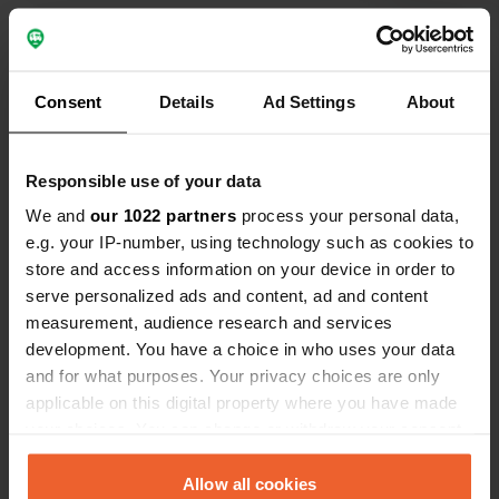
Voir tous les 6 avis
Consent
Details
Ad Settings
About
Es-tu déjà venu ici ?
Responsible use of your data
We and
our 1022 partners
process your personal data,
e.g. your IP-number, using technology such as cookies to
store and access information on your device in order to
serve personalized ads and content, ad and content
Contact
measurement, audience research and services
development. You have a choice in who uses your data
Emplacement
and for what purposes. Your privacy choices are only
Route de Bayonne
Copie
applicable on this digital property where you have made
64270, Salies-de-Béarn, France
your choices. You can change or withdraw your consent
any time from the Cookie Declaration or by clicking on
Coordonnées
the Privacy trigger icon.
Allow all cookies
43° 28' 36" N 0° 56' 18" W