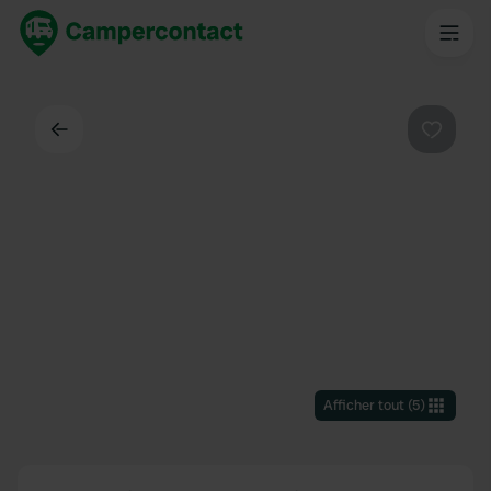
Dos
Préféré
Afficher tout
(
5
)