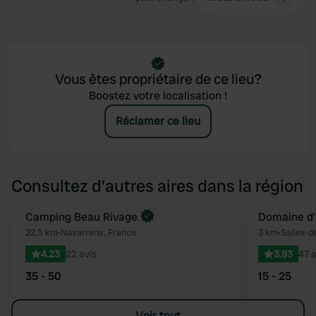
Vous êtes propriétaire de ce lieu?
Boostez votre localisation !
Réclamer ce lieu
Consultez d'autres aires dans la région
Reserve maintenant
Camping Beau Rivage
Domaine d
Préféré
22,5 km
•
Navarrenx, France
3 km
•
Salies-d
4.23
22 avis
3.83
47 a
35 - 50
15 - 25
Voir tout