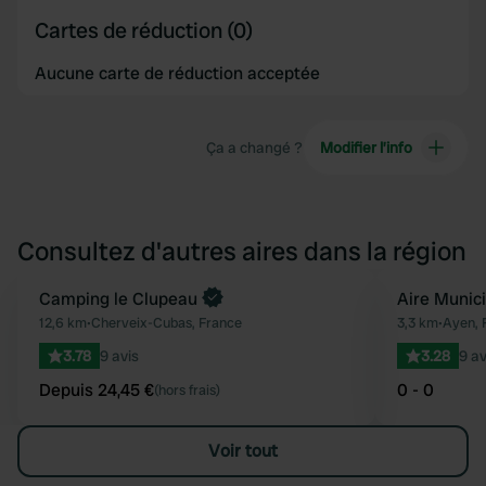
Cartes de réduction (0)
Aucune carte de réduction acceptée
Ça a changé ?
Modifier l’info
Consultez d'autres aires dans la région
Reserve maintenant
Camping le Clupeau
Aire Munic
Préféré
12,6 km
•
Cherveix-Cubas, France
3,3 km
•
Ayen, 
3.78
9 avis
3.28
9 av
Depuis 24,45 €
0 - 0
(hors frais)
Voir tout