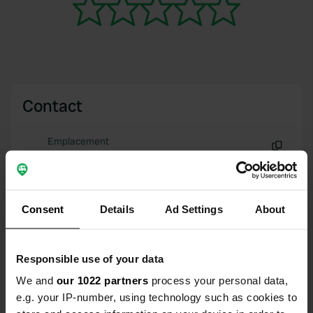
Contact
Emplacement
Chemin des Caudassies 5
Copie
19310, Segonzac, France
Coordonnées
Consent
Details
Ad Settings
About
45° 15' 33" N 1° 16' 55" E
Copie
45.25916132 1.28187568
Responsible use of your data
Copie
We and
our 1022 partners
process your personal data,
Code du site
e.g. your IP-number, using technology such as cookies to
162943
Copie