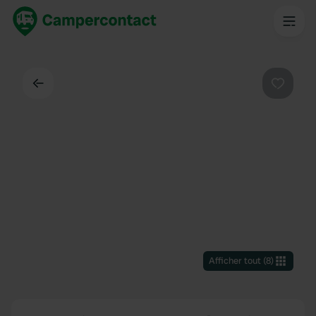
Dos
Préféré
Afficher tout
(
8
)