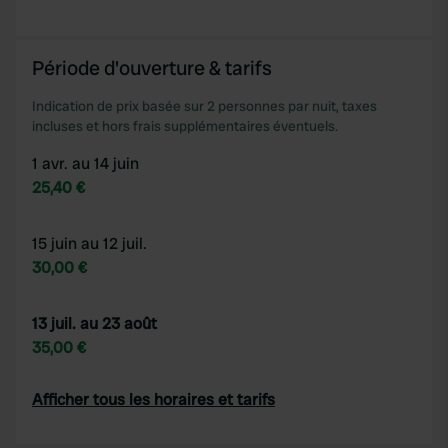
provide social media features and to analyse our traffic.
We also share information about your use of our site with
Période d'ouverture & tarifs
our social media, advertising and analytics partners who
may combine it with other information that you’ve
Indication de prix basée sur 2 personnes par nuit, taxes
provided to them or that they’ve collected from your use
incluses et hors frais supplémentaires éventuels.
of their services.
1 avr. au 14 juin
25,40 €
15 juin au 12 juil.
30,00 €
13 juil. au 23 août
35,00 €
Afficher tous les horaires et tarifs