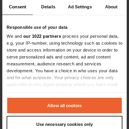
Coordonnées
Consent
Details
Ad Settings
About
43° 42' 32" N 1° 1' 17" W
Copie
43.7089901 -1.0213316
Responsible use of your data
Copie
We and
our 1022 partners
process your personal data,
Code du site
e.g. your IP-number, using technology such as cookies to
114196
Copie
store and access information on your device in order to
PRO+
Passer à
serve personalized ads and content, ad and content
PRO+
pour toutes les coordonnées
measurement, audience research and services
development. You have a choice in who uses your data
and for what purposes. Your privacy choices are only
Carte
applicable on this digital property where you have made
Afficher sur la carte
your choices. You can change or withdraw your consent
Numéro de téléphone
any time from the Cookie Declaration or by clicking on
Appelez l'emplacement
the Privacy trigger icon.
Allow all cookies
Copie
If you allow, we would also like to:
Use necessary cookies only
Information
Collect information about your geographical location