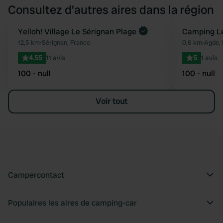
Consultez d'autres aires dans la région
Yelloh! Village Le Sérignan Plage
Camping Le
Préféré
12,5 km
•
Sérignan, France
0,6 km
•
Agde, 
4.55
11 avis
5
1 avis
100 - null
100 - null
Voir tout
Campercontact
Populaires les aires de camping-car