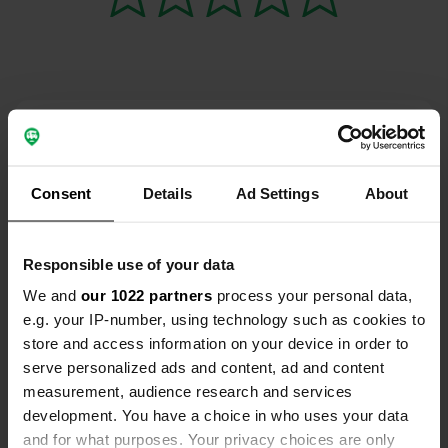
Contact
Emplacement
Consent
Details
Ad Settings
About
Chemin de Guiraudette 98
Copie
34300, Agde, France
Responsible use of your data
Coordonnées
We and
our 1022 partners
process your personal data,
43° 17' 17" N 3° 28' 14" E
e.g. your IP-number, using technology such as cookies to
Copie
43.2879404 3.4706084
store and access information on your device in order to
Copie
serve personalized ads and content, ad and content
Code du site
measurement, audience research and services
113935
Copie
development. You have a choice in who uses your data
and for what purposes. Your privacy choices are only
Carte