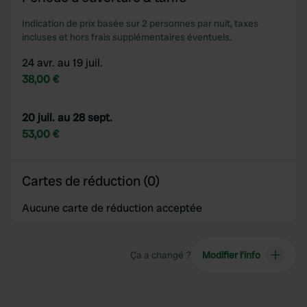
provided to them or that they’ve collected from your use
of their services.
Indication de prix basée sur 2 personnes par nuit, taxes
incluses et hors frais supplémentaires éventuels.
24 avr. au 19 juil.
38,00 €
20 juil. au 28 sept.
53,00 €
Cartes de réduction (0)
Aucune carte de réduction acceptée
Ça a changé ?
Modifier l’info