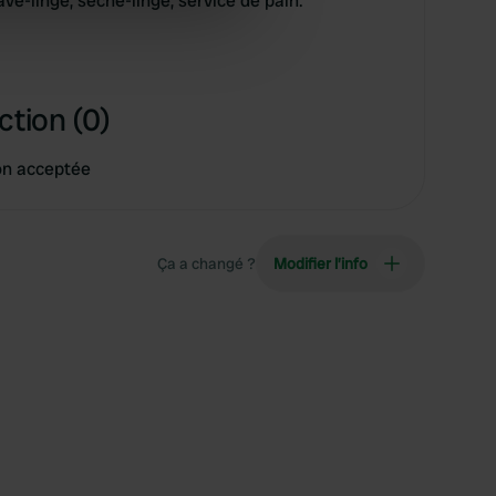
ave-linge, sèche-linge, service de pain.
ers who may combine it with
 services.
ction (0)
on acceptée
Ça a changé ?
Modifier l’info