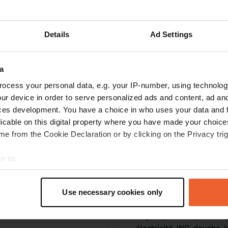
Ajouter un avis
Details
Ad Settings
Vous êtes déjà venu ici ? Dites aux autres ce que
vous en pensez.
a
ocess your personal data, e.g. your IP-number, using technolog
ur device in order to serve personalized ads and content, ad a
ces development. You have a choice in who uses your data and 
licable on this digital property where you have made your choic
e from the Cookie Declaration or by clicking on the Privacy trig
e to:
t your geographical location which can be accurate to within sev
Information
tively scanning it for specific characteristics (fingerprinting)
Use necessary cookies only
 personal data is processed and set your preferences in the
det
Le Camping Les Petites P
de jeux, sécurité, éclair
Copie
e content and ads, to provide social media features and to analy