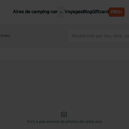
Aires de camping-car
Voyages
Blog
Giftcard
PRO+
leures aires de camping-car
Belgique
rénées
Slovénie
Autriche
Suède
e
Suisse
Il n'y a pas encore de photos de cette aire