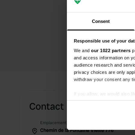
Consent
Responsible use of your dat
We and
our 1022 partners
pr
and access information on yo
audience research and servi
privacy choices are only app
withdraw your consent any tim
If you allow, we would also lik
Collect information abou
Contact
Identify your device by ac
Find out more about how your
Emplacement
Chemin de la Fontaine Vieille 776
We use cookies to personalis