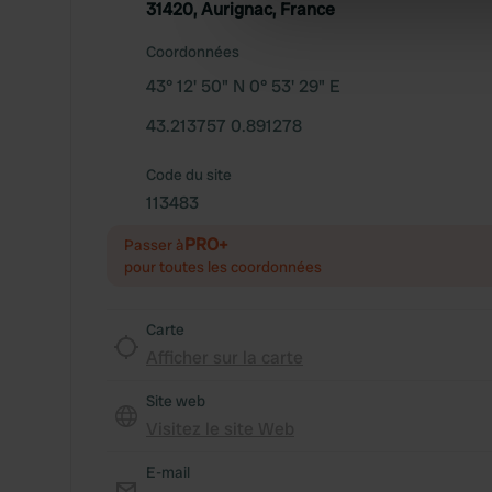
31420, Aurignac, France
information about your use of
other information that you’ve
Coordonnées
43° 12' 50" N 0° 53' 29" E
43.213757 0.891278
Code du site
113483
PRO+
Passer à
pour toutes les coordonnées
Carte
Afficher sur la carte
Site web
Visitez le site Web
E-mail