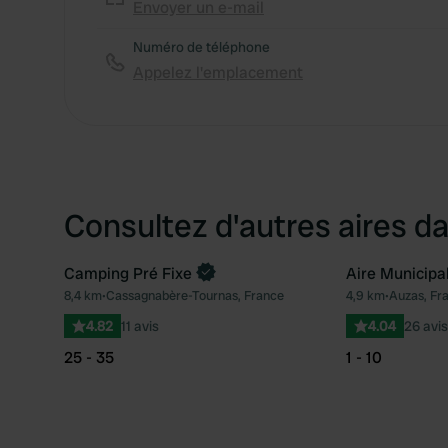
Envoyer un e-mail
Numéro de téléphone
Appelez l'emplacement
Consultez d'autres aires da
Camping Pré Fixe
Aire Municipa
Reserve maintenant
8,4 km
•
Cassagnabère-Tournas, France
4,9 km
•
Auzas, Fr
Préféré
4.82
11 avis
4.04
26 avis
25 - 35
1 - 10