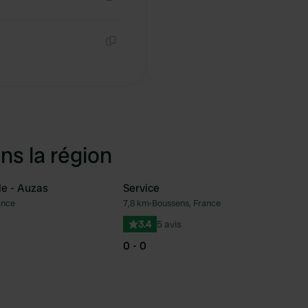
Copie
Copie
ns la région
le - Auzas
Service
ance
7,8 km
•
Boussens, France
Préféré
Pré
3.4
5 avis
0 - 0