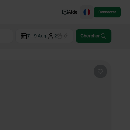
Aide
Connecter
Norvège
7 - 9 Aug
·
2
Chercher
Portugal
Danemark
Croatie
Voir tout...
Préféré