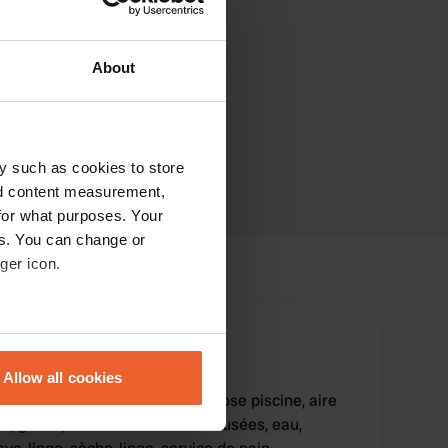
About
y such as cookies to store
nd content measurement,
for what purposes. Your
es. You can change or
ger icon.
eral meters
Allow all cookies
ails section
.
yrénées à Aurignac vous propose piscine, aire
age, gazon, évacuation des eaux usées, eau,
se our traffic. We also share