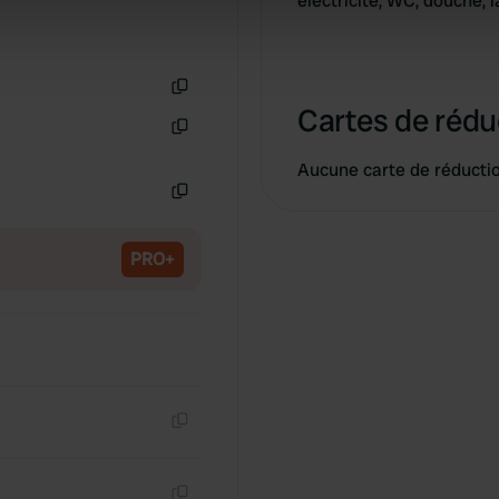
électricité, WC, douche, l
 our site with our social media, advertising and analytics partn
 provided to them or that they’ve collected from your use of their
Copie
Cartes de rédu
Copie
Aucune carte de réducti
Copie
PRO+
Copie