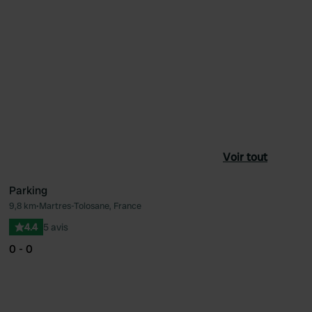
Voir tout
Parking
9,8 km
•
Martres-Tolosane, France
féré
Préféré
4.4
5 avis
0 - 0