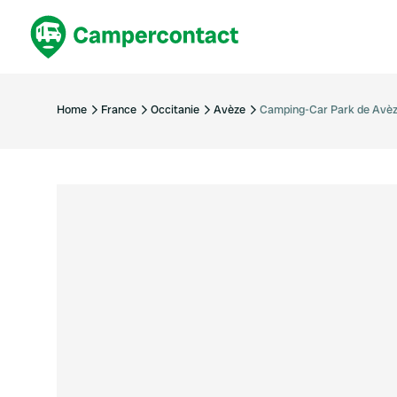
Réservez maintenant
Les meil
France
France
Home
France
Occitanie
Avèze
Camping-Car Park de Avèz
Italie
Italie
Espagne
Espagne
Allemagne
Allemagn
Voir tout...
Pays-Bas