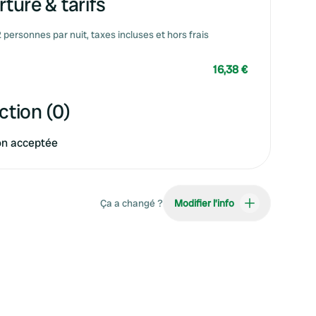
ture & tarifs
2 personnes par nuit, taxes incluses et hors frais
16,38 €
ction (0)
on acceptée
Ça a changé ?
Modifier l’info