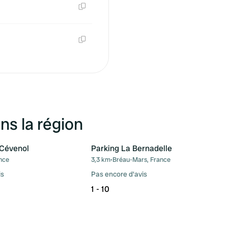
Copie
Copie
ns la région
Cévenol
Parking La Bernadelle
nce
3,3 km
•
Bréau-Mars, France
Préféré
Pré
is
Pas encore d'avis
1 - 10