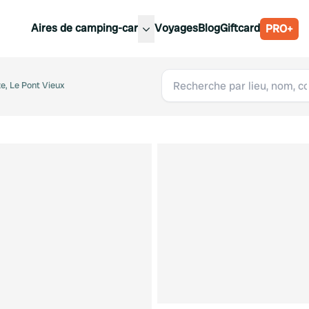
Aires de camping-car
Voyages
Blog
Giftcard
PRO+
leures aires de camping-car
Belgique
e, Le Pont Vieux
Slovénie
Autriche
Suède
e
Suisse