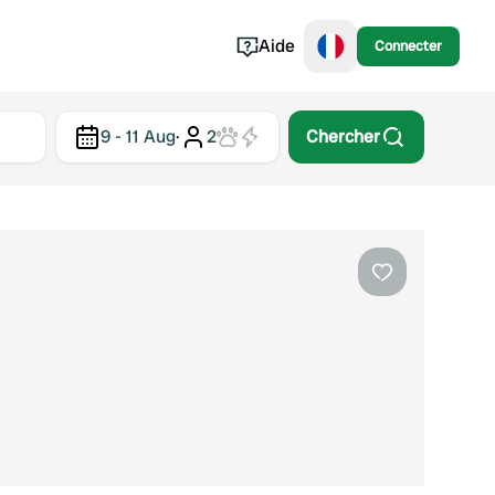
Aide
Connecter
Norvège
9 - 11 Aug
·
2
Chercher
Portugal
Danemark
Croatie
Voir tout...
Préféré