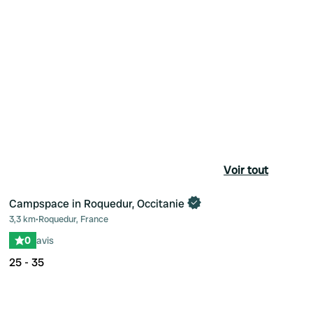
Voir tout
Campspace in Roquedur, Occitanie
Reserve maintenant
3,3 km
•
Roquedur, France
féré
Préféré
0
avis
25 - 35