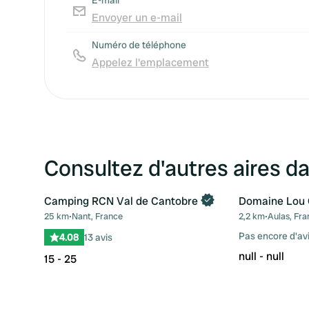
E-mail
Envoyer un e-mail
Numéro de téléphone
Appelez l'emplacement
Consultez d'autres aires da
Camping RCN Val de Cantobre
Domaine Lou 
25 km
•
Nant, France
2,2 km
•
Aulas, Fra
Préféré
Pas encore d'av
4.08
13 avis
null - null
15 - 25