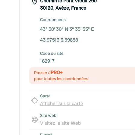
Chemin le Pont Vieux 290
30120, Avèze, France
Coordonnées
43° 58' 30" N 3° 35' 55" E
43.97513 3.59858
Code du site
162917
PRO+
Passer à
pour toutes les coordonnées
Carte
Afficher sur la carte
Site web
Visitez le site Web