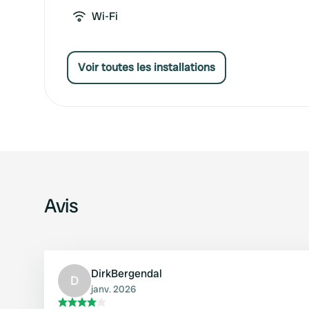
Wi-Fi
Voir toutes les installations
Avis
DirkBergendal
D
janv. 2026