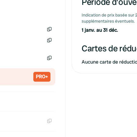
Période d'ouver
Copie
Indication de prix basée sur 
supplémentaires éventuels.
1 janv. au 31 déc.
Copie
Cartes de rédu
Copie
Aucune carte de réducti
Copie
PRO+
Copie