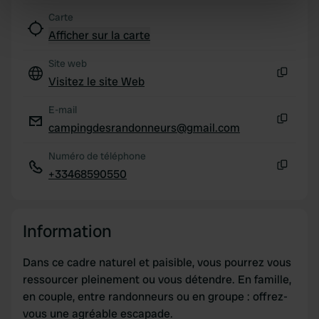
specific characteristics (fingerprinting)
Carte
Find out more about how your personal data is processed
Afficher sur la carte
and set your preferences in the
details section
.
Site web
Visitez le site Web
We use cookies to personalise content and ads, to
Copie
provide social media features and to analyse our traffic.
E-mail
We also share information about your use of our site with
campingdesrandonneurs@gmail.com
Copie
our social media, advertising and analytics partners who
may combine it with other information that you’ve
Numéro de téléphone
provided to them or that they’ve collected from your use
+33468590550
Copie
of their services.
Information
Dans ce cadre naturel et paisible, vous pourrez vous
ressourcer pleinement ou vous détendre. En famille,
en couple, entre randonneurs ou en groupe : offrez-
vous une agréable escapade.