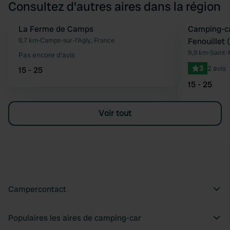
Consultez d'autres aires dans la région
La Ferme de Camps
Camping-ca
Préféré
8,7 km
•
Camps-sur-l'Agly, France
Fenouillet 
9,8 km
•
Saint-
Pas encore d'avis
3
2 avis
15 - 25
15 - 25
Voir tout
Campercontact
Populaires les aires de camping-car