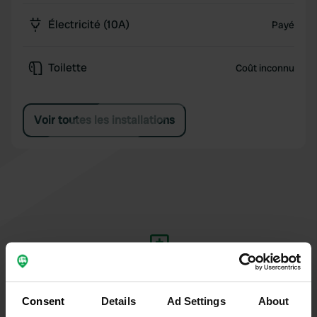
Électricité (10A)
Payé
Toilette
Coût inconnu
Voir toutes les installations
Ajouter un avis
Vous êtes déjà venu ici ? Dites aux autres ce que
Consent
Details
Ad Settings
About
vous en pensez.