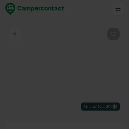
Dos
Préféré
Afficher tout
(
10
)