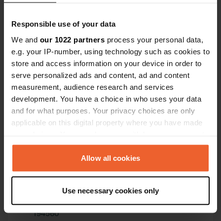
Responsible use of your data
We and
our 1022 partners
process your personal data,
e.g. your IP-number, using technology such as cookies to
store and access information on your device in order to
Contact
serve personalized ads and content, ad and content
measurement, audience research and services
development. You have a choice in who uses your data
Emplacement
and for what purposes. Your privacy choices are only
Camin Del Serrat D'en Leon 1
Copie
applicable on this digital property where you have made
66220, Fenouillet, France
your choices. You can change or withdraw your consent
Coordonnées
any time from the Cookie Declaration or by clicking on
the Privacy trigger icon.
Allow all cookies
42° 47' 21" N 2° 23' 6" E
Copie
42.7892 2.38503
If you allow, we would also like to:
Copie
Use necessary cookies only
Collect information about your geographical location
Code du site
which can be accurate to within several meters
194560
Copie
Identify your device by actively scanning it for