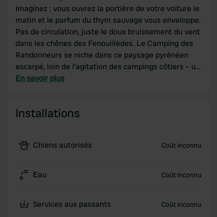
Imaginez : vous ouvrez la portière de votre voiture le
matin et le parfum du thym sauvage vous enveloppe.
Pas de circulation, juste le doux bruissement du vent
dans les chênes des Fenouillèdes. Le Camping des
Randonneurs se niche dans ce paysage pyrénéen
escarpé, loin de l'agitation des campings côtiers – un
havre de paix où se ressourcer pleinement. Vingt
En savoir plus
emplacements seulement. Électricité, eau,
sanitaires et chiens bienvenus. Idéal pour les
Installations
randonneurs, les familles en quête d'espace ou les
couples souhaitant se retrouver. Réservez dès
maintenant et découvrez pourquoi le silence est ici
Chiens autorisés
Coût inconnu
le plus beau des souvenirs.
Eau
Coût inconnu
Services aux passants
Coût inconnu