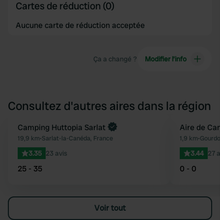
Cartes de réduction (0)
Aucune carte de réduction acceptée
Ça a changé ?
Modifier l’info
Consultez d'autres aires dans la région
Reserve maintenant
Camping Huttopia Sarlat
Aire de Ca
Préféré
19,9 km
•
Sarlat-la-Canéda, France
1,9 km
•
Gourdo
3.35
23 avis
3.44
27 a
25 - 35
0 - 0
Voir tout