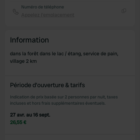
provide social media features and to analyse our traffic.
Numéro de téléphone
We also share information about your use of our site with
Appelez l'emplacement
Copie
our social media, advertising and analytics partners who
may combine it with other information that you’ve
provided to them or that they’ve collected from your use
Information
of their services.
dans la forêt dans le lac / étang, service de pain,
village 2 km
Période d'ouverture & tarifs
Indication de prix basée sur 2 personnes par nuit, taxes
incluses et hors frais supplémentaires éventuels.
27 avr. au 16 sept.
26,55 €