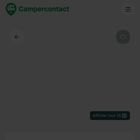
Dos
Préféré
Afficher tout
(
4
)