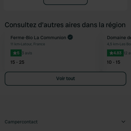
Consultez d'autres aires dans la région
Reserve maintenant
Ferme-Bio La Communion
Domaine de
Préféré
11 km
•
Latour, France
4,5 km
•
Les Bo
5
3 avis
4.83
12 a
15 - 25
10 - 15
Voir tout
Campercontact