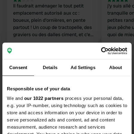
Il faudrait aménager le tout petit
j'y suis all
emplacement autorisé aux cc :
tranquille o
boueux, plein d'ornières, en pente
petites rand
partout ! Un coup de tractopelle, des
jeux pêche u
graviers ou des dalles ciment, et c'est
quoi de mie
bon ! Sur la photo, c'est réservé aux
je sais que 
voitures.
Consent
Details
Ad Settings
About
Contact
Responsible use of your data
Emplacement
We and
our 1022 partners
process your personal data,
09130, Le Carla-Bayle, France
Copie
e.g. your IP-number, using technology such as cookies to
store and access information on your device in order to
Coordonnées
serve personalized ads and content, ad and content
43° 8' 59" N 1° 22' 59" E
measurement, audience research and services
Copie
development. You have a choice in who uses your data