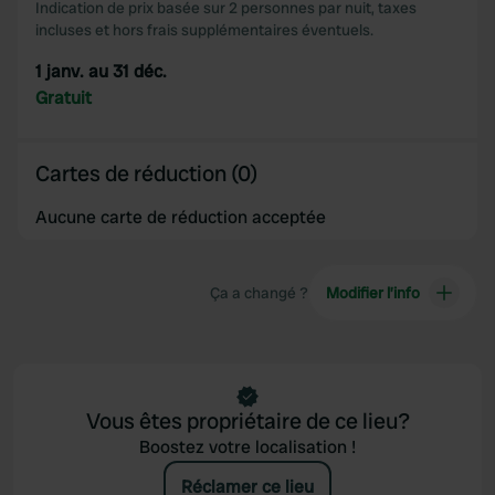
Indication de prix basée sur 2 personnes par nuit, taxes
may combine it with other information that you’ve
incluses et hors frais supplémentaires éventuels.
provided to them or that they’ve collected from your use
1 janv. au 31 déc.
of their services.
Gratuit
Cartes de réduction (0)
Aucune carte de réduction acceptée
Ça a changé ?
Modifier l’info
Vous êtes propriétaire de ce lieu?
Boostez votre localisation !
Réclamer ce lieu