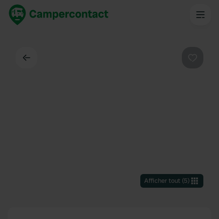
Dos
Préféré
Afficher tout
(
5
)