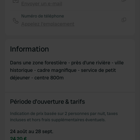
Envoyer un e-mail
Copie
provide social media features and to analyse our traffic.
We also share information about your use of our site with
Numéro de téléphone
our social media, advertising and analytics partners who
Appelez l'emplacement
Copie
may combine it with other information that you’ve
provided to them or that they’ve collected from your use
of their services.
Information
Dans une zone forestière - près d'une rivière - ville
historique - cadre magnifique - service de petit
déjeuner - centre 800m
Période d'ouverture & tarifs
Indication de prix basée sur 2 personnes par nuit, taxes
incluses et hors frais supplémentaires éventuels.
24 août au 28 sept.
24,20 €