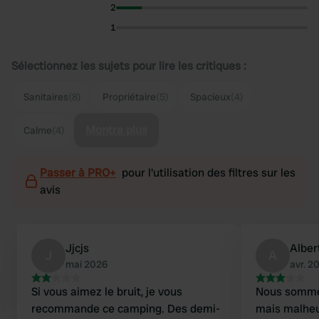
2
1
Sélectionnez les sujets pour lire les critiques :
Sanitaires
(8)
Propriétaire
(5)
Spacieux
(4)
Montre plus
Calme
(4)
Passer à PRO+
pour l'utilisation des filtres sur les
avis
Jjcjs
Alber
J
A
mai 2026
avr. 2
Si vous aimez le bruit, je vous
Nous sommes
recommande ce camping. Des demi-
mais malheu