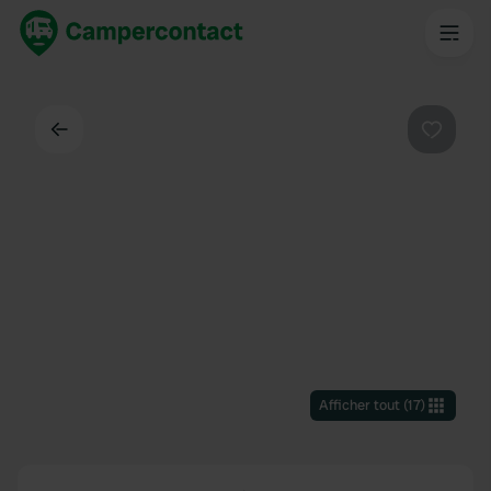
Dos
Préféré
Afficher tout
(
17
)