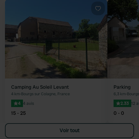
Préféré
Camping Au Soleil Levant
Parking
4 km
•
Bourgs sur Colagne, France
6,3 km
•
Bourgs
4
4 avis
2.33
12 a
15 - 25
0 - 0
Voir tout