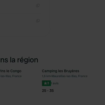
Copie
Copie
ns la région
ins le Congo
Camping les Bruyères
las-Illas, France
1,6 km
•
Maureillas-las-Illas, France
Préféré
Pré
3
1 avis
25 - 35