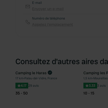
E-mail
Envoyer un e-mail
Numéro de téléphone
Appelez l'emplacement
Consultez d'autres aires da
Camping le Haras
Camping les P
17 km
•
Palau-del-Vidre, France
1,5 km
•
Maureillas-
Préféré
4.17
29 avis
3.33
3 avis
35 - 50
10 - 15