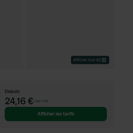
Afficher tout
(
6
)
Depuis
24,16 €
/
par nuit
Afficher les tarifs