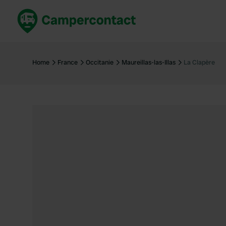
Réservez maintenant
Les meil
France
France
Home
France
Occitanie
Maureillas-las-Illas
La Clapère
Italie
Italie
Espagne
Espagne
Allemagne
Allemagn
Voir tout...
Pays-Bas