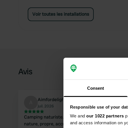
Voir toutes les installations
Avis
Consent
Aimfordelight
A
juil. 2026
Responsible use of your dat
We and
our 1022 partners
pr
Camping naturiste. Calme absolu en pleine
and access information on yo
nature, propre, accueil chaleureux. Piscine, petit