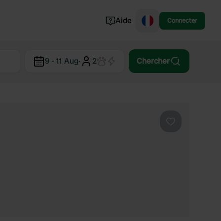
Aide
Connecter
Norvège
9 - 11 Aug
·
2
Chercher
Portugal
Danemark
Croatie
Voir tout...
Préféré