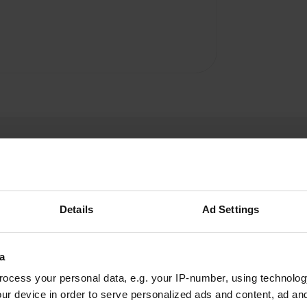
Details
Ad Settings
MiRo5459
M
juin 2025
a
ocess your personal data, e.g. your IP-number, using technolog
Bon camping, avec ruisseau, arbres, soleil,
ur device in order to serve personalized ads and content, ad a
beaucoup d'emplacements ombragés, alignés.