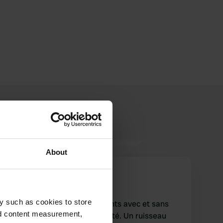
About
GerardBorst
G
mai 2025
y such as cookies to store
superbe piscine, emplacements avec et sans
nd content measurement,
ombre. Avec et sans électricité. Un ruisseau