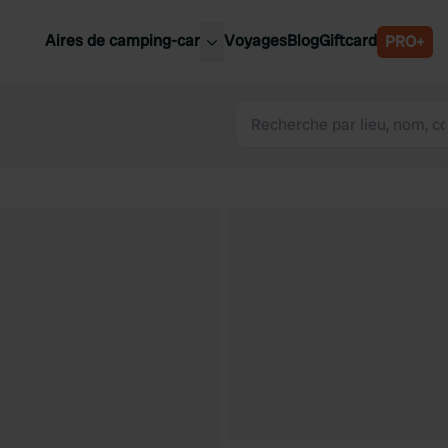
Aires de camping-car
Voyages
Blog
Giftcard
PRO+
leures aires de camping-car
Belgique
Slovénie
Autriche
Suède
e
Suisse