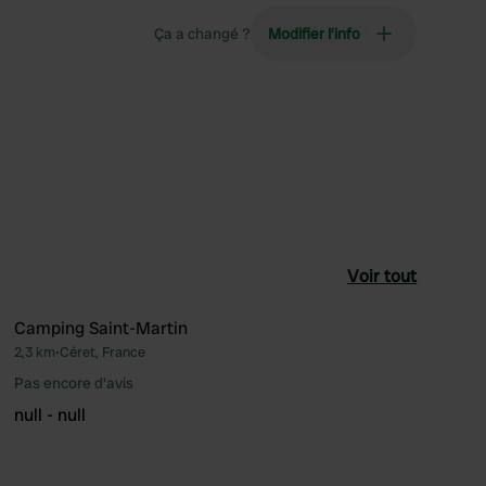
Ça a changé ?
Modifier l’info
Voir tout
Camping Saint-Martin
2,3 km
•
Céret, France
féré
Préféré
Pas encore d'avis
null - null