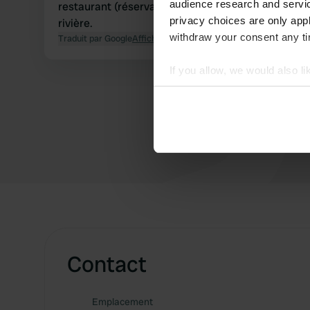
audience research and servi
restaurant (réservation obligatoire), petite
privacy choices are only app
rivière.
withdraw your consent any tim
Traduit par Google
Afficher l'original
If you allow, we would also lik
Collect information abou
Identify your device by ac
Find out more about how your
We use cookies to personalis
information about your use of
other information that you’ve
Contact
Emplacement