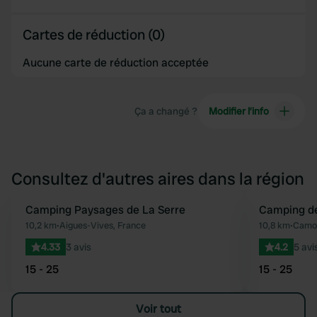
Cartes de réduction (0)
Aucune carte de réduction acceptée
Ça a changé ?
Modifier l’info
Consultez d'autres aires dans la région
Camping Paysages de La Serre
Camping de
Préféré
10,2 km
•
Aigues-Vives, France
10,8 km
•
Camon
4.33
3 avis
4.2
5 avi
15 - 25
15 - 25
Voir tout