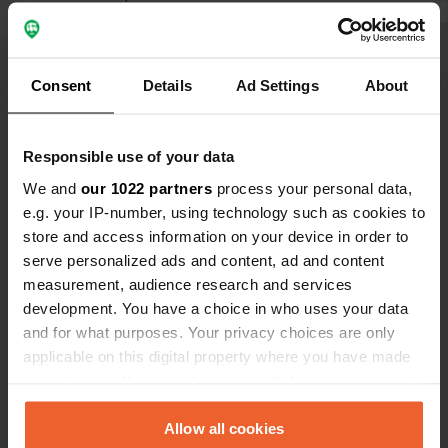
endroit formidable. Il est à 10 minutes
à vélo du centre de Mirepoix. Les
Traduit par Google
Afficher l'original
sanitaires sont corrects, mais l'eau
Consent
Details
Ad Settings
About
n'est pas toujours chaude. Il y a une
Voir tous les 17 avis
jolie petite piscine. Si vous arrivez
l'après-midi et que la réception est
Responsible use of your data
fermée, appelez le numéro indiqué.
Es-tu déjà venu ici ?
On vous donnera le code d'accès et
We and
our 1022 partners
process your personal data,
vous permettra de trouver une place.
e.g. your IP-number, using technology such as cookies to
store and access information on your device in order to
serve personalized ads and content, ad and content
measurement, audience research and services
development. You have a choice in who uses your data
Contact
and for what purposes. Your privacy choices are only
applicable on this digital property where you have made
Emplacement
your choices. You can change or withdraw your consent
Route de Limoux
Copie
any time from the Cookie Declaration or by clicking on
09500, Mirepoix, France
the Privacy trigger icon.
Allow all cookies