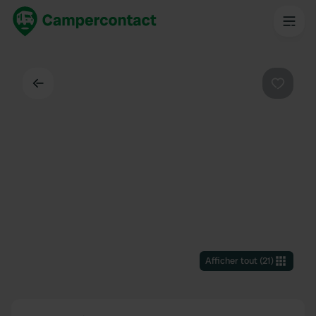
Dos
Préféré
Afficher tout
(
21
)