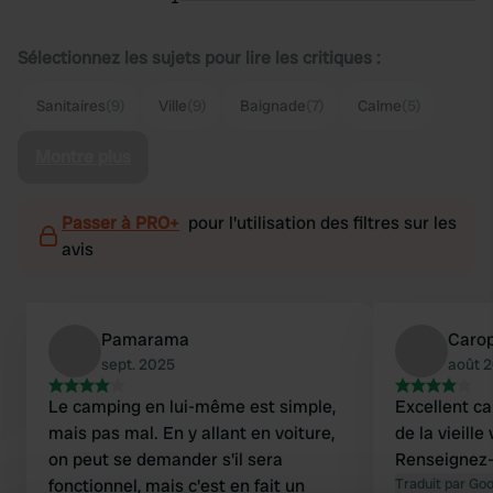
Sélectionnez les sujets pour lire les critiques :
Sanitaires
(9)
Ville
(9)
Baignade
(7)
Calme
(5)
Montre plus
Passer à PRO+
pour l'utilisation des filtres sur les
avis
Pamarama
Caro
sept. 2025
août 
Le camping en lui-même est simple,
Excellent c
mais pas mal. En y allant en voiture,
de la vieille
on peut se demander s'il sera
Renseignez-
fonctionnel, mais c'est en fait un
Traduit par Go