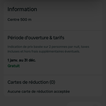
Identify your device by actively scanning it for
specific characteristics (fingerprinting)
Information
Find out more about how your personal data is processed
and set your preferences in the
details section
.
Centre 500 m
We use cookies to personalise content and ads, to
provide social media features and to analyse our traffic.
Période d'ouverture & tarifs
We also share information about your use of our site with
our social media, advertising and analytics partners who
Indication de prix basée sur 2 personnes par nuit, taxes
incluses et hors frais supplémentaires éventuels.
may combine it with other information that you’ve
provided to them or that they’ve collected from your use
1 janv. au 31 déc.
of their services.
Gratuit
Cartes de réduction (0)
Aucune carte de réduction acceptée