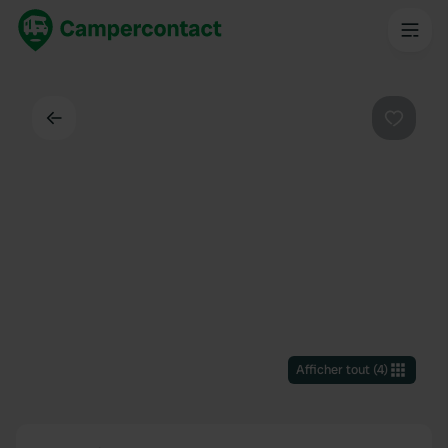
Dos
Préféré
Afficher tout
(
4
)