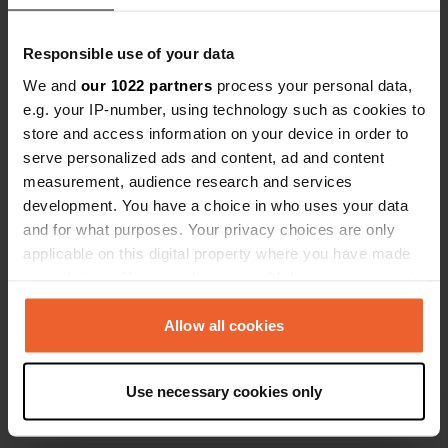
Lotissement les Clauzels
Copie
48190, Mont Lozère et Goulet, France
Responsible use of your data
Coordonnées
We and
our 1022 partners
process your personal data,
44° 30' 34" N 3° 39' 25" E
e.g. your IP-number, using technology such as cookies to
Copie
44.50951 3.65698
store and access information on your device in order to
Copie
serve personalized ads and content, ad and content
Code du site
measurement, audience research and services
12452
development. You have a choice in who uses your data
Copie
and for what purposes. Your privacy choices are only
PRO+
Passer à
PRO+
applicable on this digital property where you have made
pour toutes les coordonnées
your choices. You can change or withdraw your consent
any time from the Cookie Declaration or by clicking on
Carte
the Privacy trigger icon.
Allow all cookies
Afficher sur la carte
If you allow, we would also like to:
Numéro de téléphone
Use necessary cookies only
Collect information about your geographical location
Appelez l'emplacement
Copie
which can be accurate to within several meters