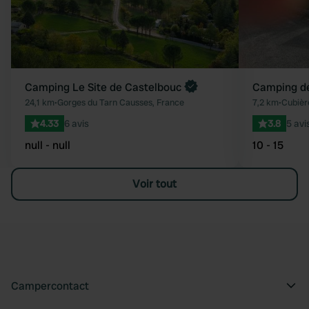
Camping Le Site de Castelbouc
Camping de
24,1 km
•
Gorges du Tarn Causses, France
7,2 km
•
Cubièr
4.33
6 avis
3.8
5 avi
null - null
10 - 15
Voir tout
Campercontact