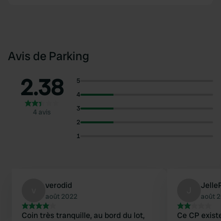
Avis de Parking
2.38
5
4
3
4 avis
2
1
verodid
Jelle
v
J
août 2022
août 
Coin très tranquille, au bord du lot,
Ce CP exist