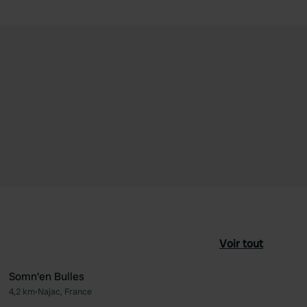
Voir tout
Somn'en Bulles
4,2 km
•
Najac, France
féré
Préféré