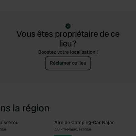
Vous êtes propriétaire de ce
lieu?
Boostez votre localisation !
Réclamer ce lieu
ns la région
aïsserou
Aire de Camping-Car Najac
ance
3,8 km
•
Najac, France
Préféré
Pré