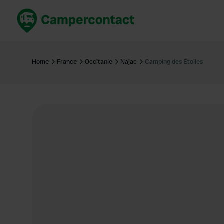
Réservez maintenant
Les meil
France
France
Home
France
Occitanie
Najac
Camping des Étoiles
Italie
Italie
Espagne
Espagne
Allemagne
Allemagn
Voir tout...
Pays-Bas