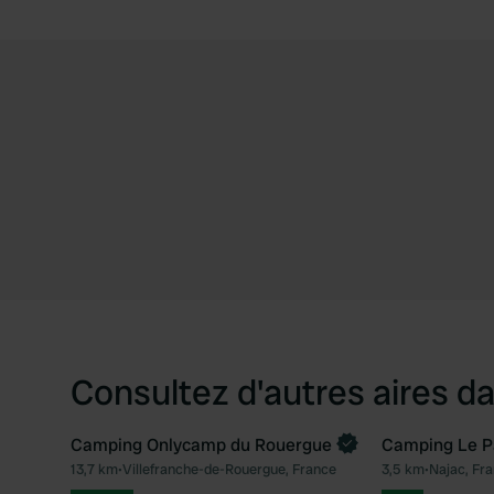
Consultez d'autres aires da
Camping Onlycamp du Rouergue
Camping Le P
Reserve maintenant
13,7 km
•
Villefranche-de-Rouergue, France
3,5 km
•
Najac, Fr
Préféré