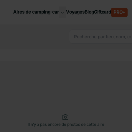
Aires de camping-car
Voyages
Blog
Giftcard
PRO+
leures aires de camping-car
Belgique
Slovénie
Autriche
Suède
e
Suisse
Il n'y a pas encore de photos de cette aire