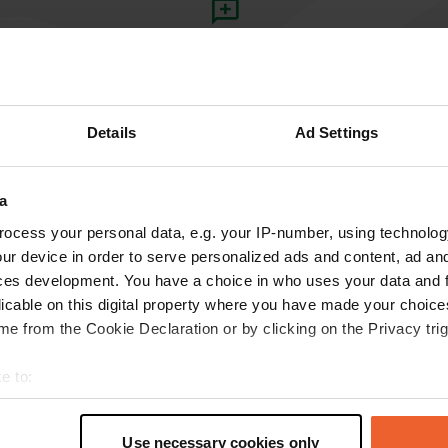
Ajouter un avis
Vous êtes déjà venu ici ? Dites aux autres ce que
vous en pensez.
Details
Ad Settings
a
ocess your personal data, e.g. your IP-number, using technolog
ur device in order to serve personalized ads and content, ad a
ces development. You have a choice in who uses your data and 
licable on this digital property where you have made your choic
e from the Cookie Declaration or by clicking on the Privacy trig
Information
e to:
Le Camping des Étoiles p
t your geographical location which can be accurate to within sev
port de plaisance, sécuri
tively scanning it for specific characteristics (fingerprinting)
Copie
Use necessary cookies only