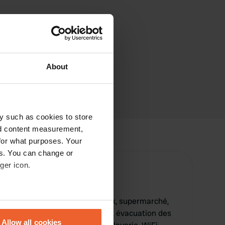
About
y such as cookies to store
nd content measurement,
for what purposes. Your
es. You can change or
ger icon.
ropose une piscine, aire de jeux, supermarché,
eral meters
té, zone éclairée, surface durcie, évacuation des
Allow all cookies