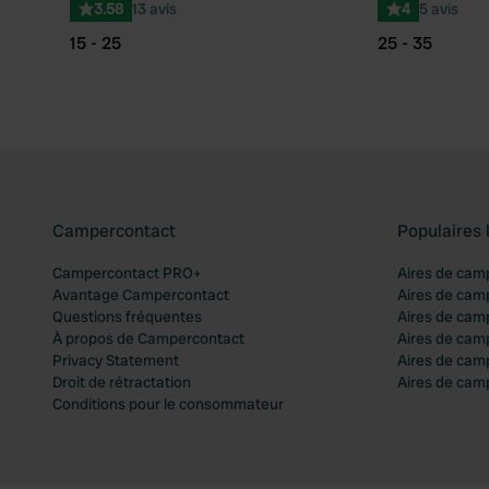
3.58
13 avis
4
5 avis
15 - 25
25 - 35
Campercontact
Populaires 
Campercontact PRO+
Aires de cam
Avantage Campercontact
Aires de cam
Questions fréquentes
Aires de cam
À propos de Campercontact
Aires de cam
Privacy Statement
Aires de cam
Droit de rétractation
Aires de camp
Conditions pour le consommateur