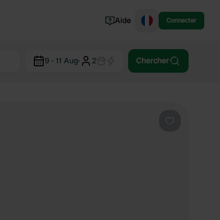
Aide
Connecter
Norvège
9 - 11 Aug
·
2
Chercher
Portugal
Danemark
Croatie
Voir tout...
Préféré