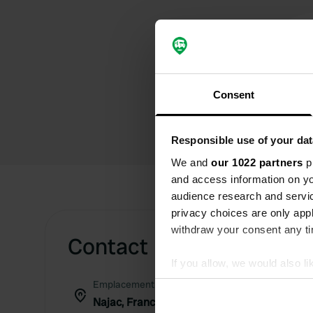
Consent
Responsible use of your dat
We and
our 1022 partners
pr
and access information on yo
audience research and servi
privacy choices are only app
withdraw your consent any tim
Contact
If you allow, we would also lik
Collect information abou
Emplacement
Identify your device by ac
Najac, France