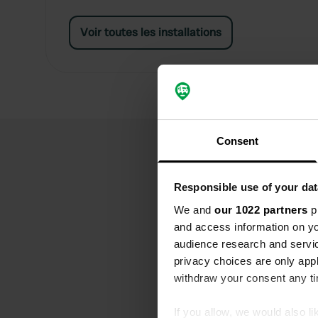
Voir toutes les installations
Consent
Responsible use of your dat
We and
our 1022 partners
pr
and access information on yo
audience research and servi
privacy choices are only app
withdraw your consent any tim
If you allow, we would also lik