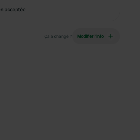
on acceptée
Ça a changé ?
Modifier l’info