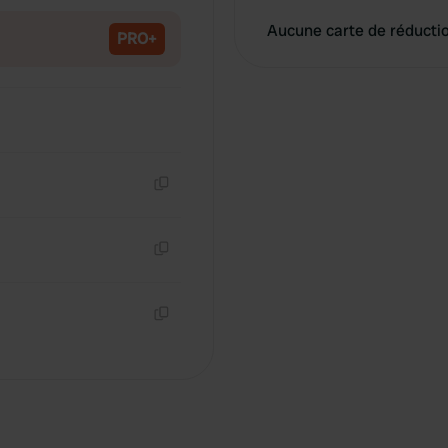
Aucune carte de réducti
PRO+
Copie
Copie
Copie