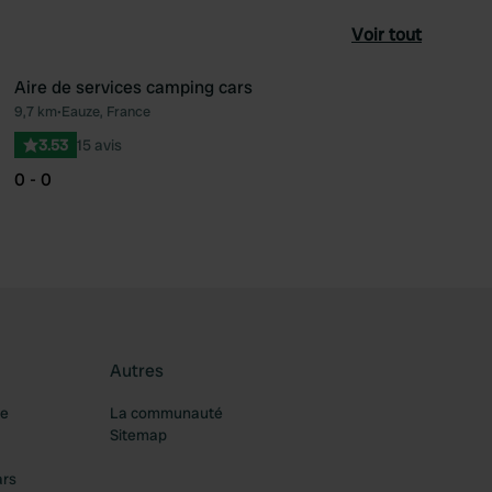
Voir tout
Aire de services camping cars
9,7 km
•
Eauze, France
féré
Préféré
3.53
15 avis
0 - 0
Autres
re
La communauté
Sitemap
ars