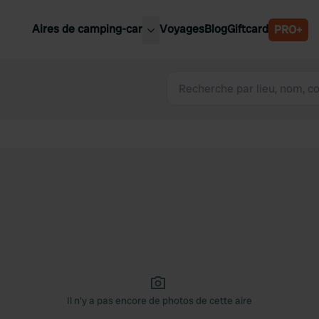
Aires de camping-car
Voyages
Blog
Giftcard
PRO+
leures aires de camping-car
Belgique
Slovénie
Autriche
Suède
e
Suisse
Il n'y a pas encore de photos de cette aire