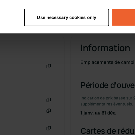
t your geographical location which can be accurate to within sev
tively scanning it for specific characteristics (fingerprinting)
Use necessary cookies only
 personal data is processed and set your preferences in the
det
e content and ads, to provide social media features and to analy
 our site with our social media, advertising and analytics partn
Information
 provided to them or that they’ve collected from your use of their
Emplacements de camping
Copie
Période d'ouver
Indication de prix basée sur 
supplémentaires éventuels.
Copie
1 janv. au 31 déc.
Copie
Cartes de rédu
Copie