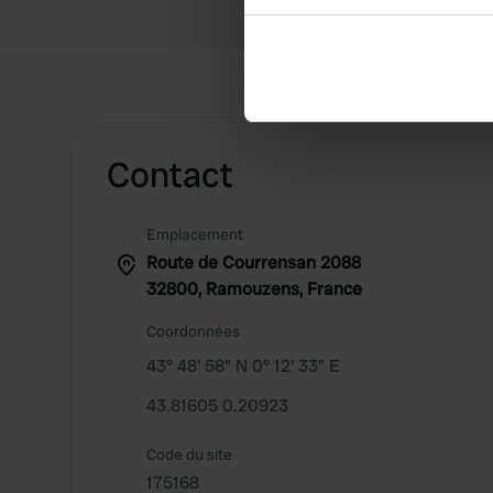
Collect information abou
Identify your device by ac
Find out more about how your
We use cookies to personalis
information about your use of
Contact
other information that you’ve
Emplacement
Route de Courrensan 2088
32800, Ramouzens, France
Coordonnées
43° 48' 58" N 0° 12' 33" E
43.81605 0.20923
Code du site
175168