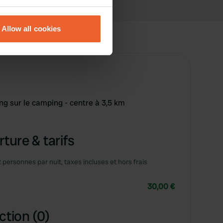
eral meters
Allow all cookies
ails section
.
se our traffic. We also share
ers who may combine it with
 services.
 sur le camping - centre à 3,5 km
ture & tarifs
2 personnes par nuit, taxes incluses et hors frais
30,00 €
ction (0)