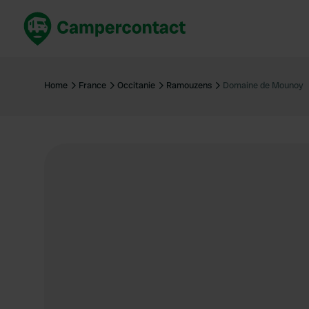
Réservez maintenant
Les meil
France
France
Home
France
Occitanie
Ramouzens
Domaine de Mounoy
Italie
Italie
Espagne
Espagne
Allemagne
Allemagn
Voir tout...
Pays-Bas