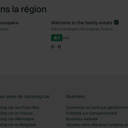
ns la région
rouquere
Welcome to the family estate
Reserve maintenant
rance
8,8 km
•
Bretagne-d'Armagnac, France
Préféré
Pré
0
avis
0 - 0
les aires de camping-car
Business
ping-car aux Pays-Bas
Connexion en tant que gestionnai
ping-car en France
Publicité sur Campercontact
ping-car Allemagne
Business website
ping-car en Belgique
Ajoutez votre site pour camping-c