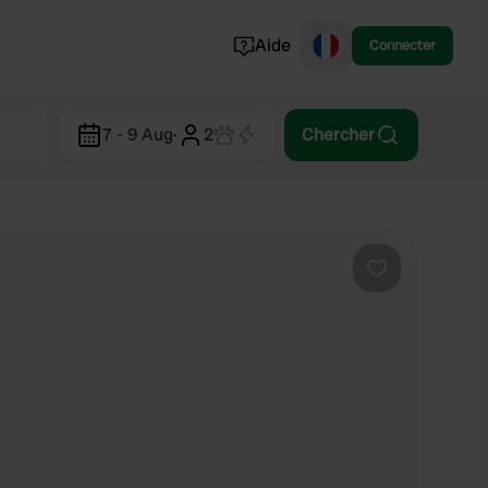
Aide
Connecter
Norvège
7 - 9 Aug
·
2
Chercher
Portugal
Danemark
Croatie
Voir tout...
Préféré