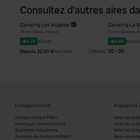
Consultez d'autres aires da
Camping Les Angeles
Camping La B
Reserve maintenant
25 km
•
Cézan, France
7,1 km
•
Gondrin, F
Préféré
4.79
43 avis
4.94
54 avis
25 - 35
Depuis 32,50 €
(hors frais)
Promu
Campercontact
Populaires 
Campercontact PRO+
Aires de cam
Avantage Campercontact
Aires de cam
Questions fréquentes
Aires de cam
À propos de Campercontact
Aires de cam