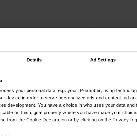
Details
Ad Settings
a
Ajouter un avis
ocess your personal data, e.g. your IP-number, using technolog
ur device in order to serve personalized ads and content, ad a
Vous êtes déjà venu ici ? Dites aux autres ce que
ces development. You have a choice in who uses your data and 
vous en pensez.
licable on this digital property where you have made your choic
e from the Cookie Declaration or by clicking on the Privacy trig
e to: