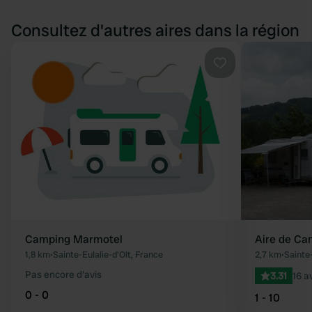
Consultez d'autres aires dans la région
Préféré
Camping Marmotel
Aire de Ca
1,8 km
•
Sainte-Eulalie-d'Olt, France
2,7 km
•
Sainte-
Pas encore d'avis
3.31
16 a
0 - 0
1 - 10