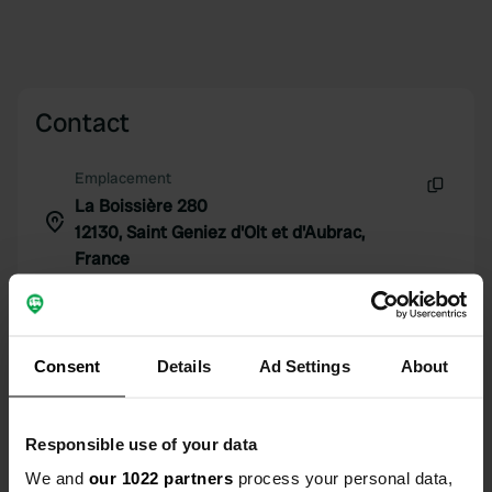
Contact
Emplacement
La Boissière 280
Copie
12130, Saint Geniez d'Olt et d'Aubrac,
France
Coordonnées
44° 28' 8" N 2° 58' 58" E
Copie
Consent
Details
Ad Settings
About
44.46902 2.98265
Copie
Code du site
Responsible use of your data
114183
Copie
We and
our 1022 partners
process your personal data,