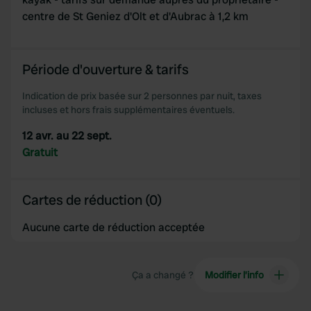
centre de St Geniez d'Olt et d'Aubrac à 1,2 km
We use cookies to personalise content and ads, to
provide social media features and to analyse our traffic.
We also share information about your use of our site with
Période d'ouverture & tarifs
our social media, advertising and analytics partners who
may combine it with other information that you’ve
Indication de prix basée sur 2 personnes par nuit, taxes
provided to them or that they’ve collected from your use
incluses et hors frais supplémentaires éventuels.
of their services.
12 avr. au 22 sept.
Gratuit
Cartes de réduction (0)
Aucune carte de réduction acceptée
Ça a changé ?
Modifier l’info