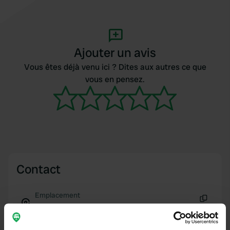
Ajouter un avis
Vous êtes déjà venu ici ? Dites aux autres ce que
vous en pensez.
Contact
Emplacement
66260, Saint-Laurent-de-Cerdans, France
Copie
Coordonnées