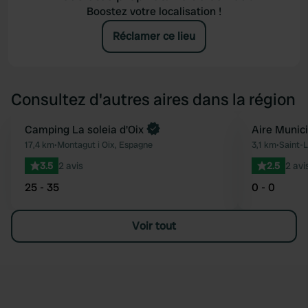
Boostez votre localisation !
Réclamer ce lieu
Consultez d'autres aires dans la région
Reserve maintenant
Camping La soleia d'Oix
Aire Munic
Préféré
17,4 km
•
Montagut i Oix, Espagne
3,1 km
•
Saint-
3.5
2 avis
2.5
2 avi
25 - 35
0 - 0
Voir tout