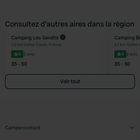
Consultez d'autres aires dans la région
Reserve maintenant
Camping Les Genêts
Camping B
Préféré
1,8 km
•
Salles-Curan, France
2,1 km
•
Salles-
4
2 avis
4
8 avis
35 - 50
35 - 50
Voir tout
Campercontact