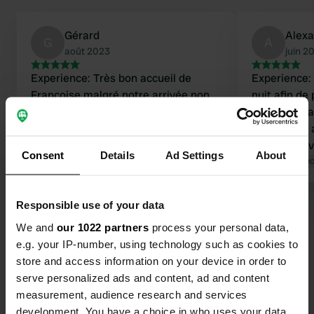
Gérard
Alex
G
A
août 2023
juin 2
Experience: Très bon accueil de
Experience:
Francoise malgré notre arrivée non
nuit afin d
prévue à l’avance, terrain avec vue
proche du la
magnifique
magnifique 
Traduit par Google
Afficher l'original
accueil conv
Consent
Details
Ad Settings
About
commentaire 
Traduit par Go
attention te
Responsible use of your data
Voir tous les 10 avis
We and
our 1022 partners
process your personal data,
e.g. your IP-number, using technology such as cookies to
Es-tu déjà venu ici ?
store and access information on your device in order to
serve personalized ads and content, ad and content
measurement, audience research and services
development. You have a choice in who uses your data