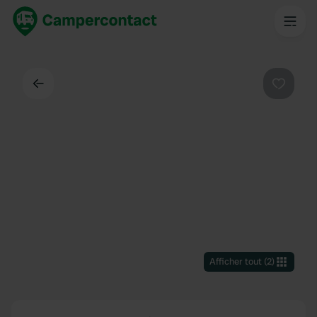
Dos
Préféré
Afficher tout
(
2
)