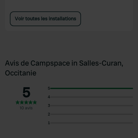
Voir toutes les installations
Avis de Campspace in Salles-Curan,
Occitanie
5
5
4
3
10 avis
2
1