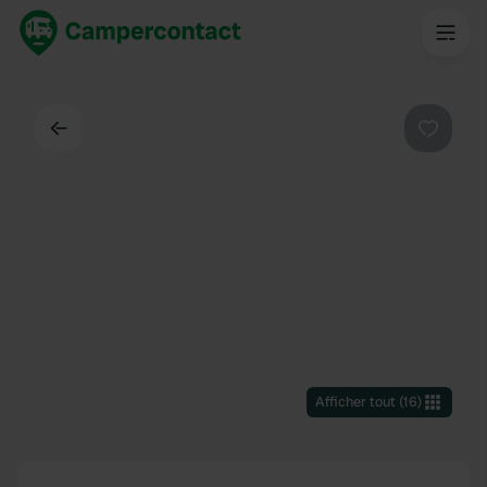
Dos
Préféré
Afficher tout
(
16
)