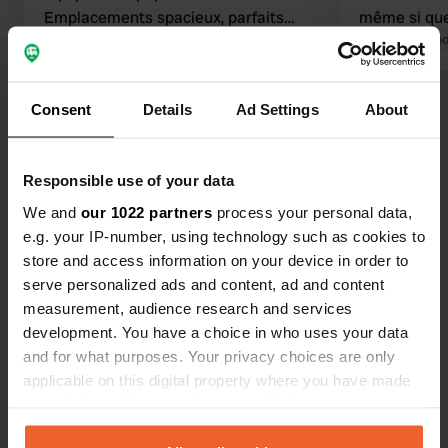
Emplacements spacieux, parfaits
même si que
pour une étape. Nous n'avons pas
Traduit par Google
Afficher l'original
peuvent surv
Traduit par Go
testé le restaurant, mais il a l'air
restaurant e
convivial !
nourriture é
Voir tous les 27 avis
Consent
Details
Ad Settings
About
camping éta
composé de F
on entendai
Es-tu déjà venu ici ?
Responsible use of your data
entretenu et
parfait pour
We and
our 1022 partners
process your personal data,
nombreuses 
e.g. your IP-number, using technology such as cookies to
enfants.
store and access information on your device in order to
serve personalized ads and content, ad and content
measurement, audience research and services
Contact
development. You have a choice in who uses your data
and for what purposes. Your privacy choices are only
Emplacement
applicable on this digital property where you have made
Route Nationale 15
Copie
your choices. You can change or withdraw your consent
62250, Wacquinghen, France
any time from the Cookie Declaration or by clicking on