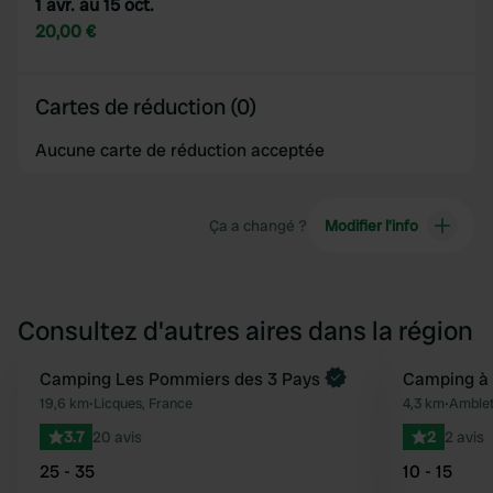
1 avr. au 15 oct.
20,00 €
Cartes de réduction (0)
Aucune carte de réduction acceptée
Ça a changé ?
Modifier l’info
Consultez d'autres aires dans la région
Reserve maintenant
Camping Les Pommiers des 3 Pays
Camping à 
Préféré
19,6 km
•
Licques, France
4,3 km
•
Amblet
3.7
20 avis
2
2 avis
25 - 35
10 - 15