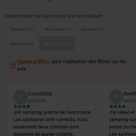
Sélectionnez les sujets pour lire les critiques :
Sanitaires
(17)
Nourriture
(12)
Spacieux
(4)
Montre plus
Autoroute
(4)
Passer à PRO+
pour l'utilisation des filtres sur les
avis
Coma5052
Boef
C
B
juin 2026
août 
Joli camping, proche de l'autoroute.
J'ai réservé
Les sanitaires sont corrects, mais
camping-car
seulement deux toilettes sont
avons pu ch
équipées de papier toilette.
Les sanitair