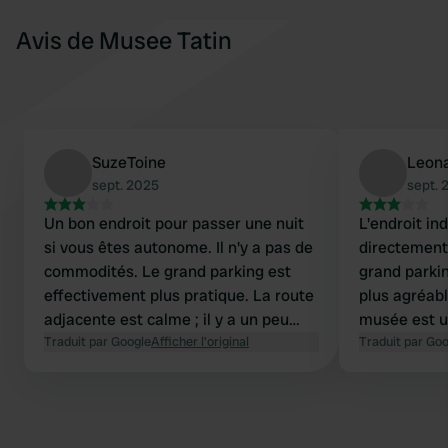
Avis de Musee Tatin
SuzeToine
Leona
sept. 2025
sept. 
Un bon endroit pour passer une nuit
L'endroit in
si vous êtes autonome. Il n'y a pas de
directement 
commodités. Le grand parking est
grand parki
effectivement plus pratique. La route
plus agréab
adjacente est calme ; il y a un peu
musée est u
plus de circulation tôt le matin.
Traduit par Google
Afficher l'original
Traduit par Go