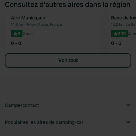
Consultez d'autres aires dans la région
Aire Municipale
Base de loi
Préféré
14,6 km
•
Prée-d'Anjou, France
15,2 km
•
La Se
3
2 avis
3.75
4 av
0 - 0
0 - 0
Voir tout
Campercontact
Populaires les aires de camping-car