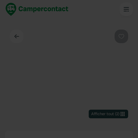
Dos
Préféré
Afficher tout
(
2
)