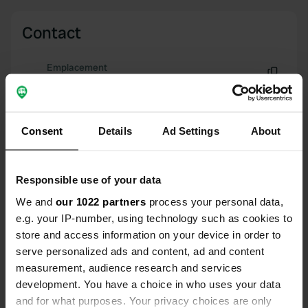
Contact
Emplacement
Rue de la Frénouse
Copie
53230, Cossé-le-Vivien, France
Coordonnées
Consent
Details
Ad Settings
About
47° 56' 5" N 0° 53' 45" W
Copie
47.93478 -0.89574
Responsible use of your data
Copie
We and
our 1022 partners
process your personal data,
Code du site
e.g. your IP-number, using technology such as cookies to
1508
Copie
store and access information on your device in order to
PRO+
Passer à
serve personalized ads and content, ad and content
PRO+
pour toutes les coordonnées
measurement, audience research and services
development. You have a choice in who uses your data
and for what purposes. Your privacy choices are only
Carte