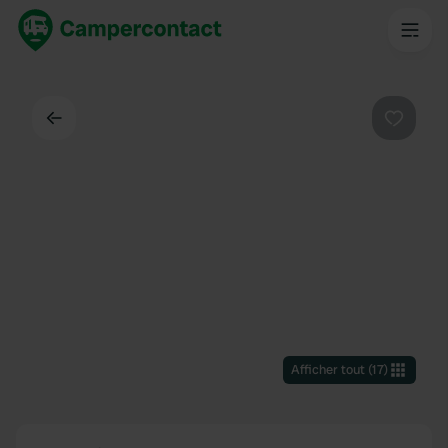
Dos
Préféré
Afficher tout
(
17
)