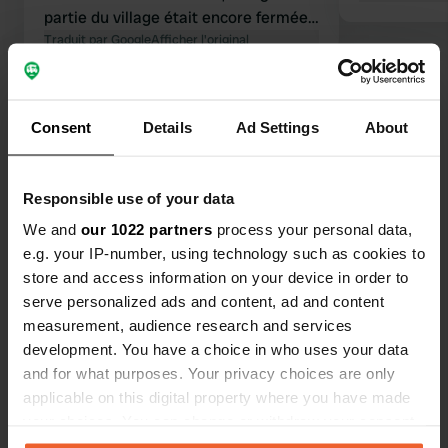
partie du village était encore fermée.
L'eau courante était coupée. Un peu
Traduit par Google
Afficher l'original
plus loin, on trouve des toilettes
publiques où l'on peut également se
Voir tous les 28 avis
procurer de l'eau du robinet, mais en
Consent
Details
Ad Settings
About
petite quantité. Le robinet principal
était toujours hors service.
Es-tu déjà venu ici ?
Responsible use of your data
We and
our 1022 partners
process your personal data,
e.g. your IP-number, using technology such as cookies to
store and access information on your device in order to
serve personalized ads and content, ad and content
Contact
measurement, audience research and services
development. You have a choice in who uses your data
Emplacement
and for what purposes. Your privacy choices are only
Rue Georges Girouy
applicable on this digital property where you have made
Copie
49260, Montreuil-Bellay, France
your choices. You can change or withdraw your consent
any time from the Cookie Declaration or by clicking on