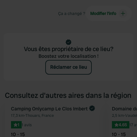
Ça a changé ?
Modifier l’info
Vous êtes propriétaire de ce lieu?
Boostez votre localisation !
Réclamer ce lieu
Consultez d'autres aires dans la région
Camping Onlycamp Le Clos Imbert
Domaine du
Préféré
17,3 km
•
Thouars, France
2,5 km
•
Vaudel
1
1 avis
4.65
17 a
10 - 15
10 - 15