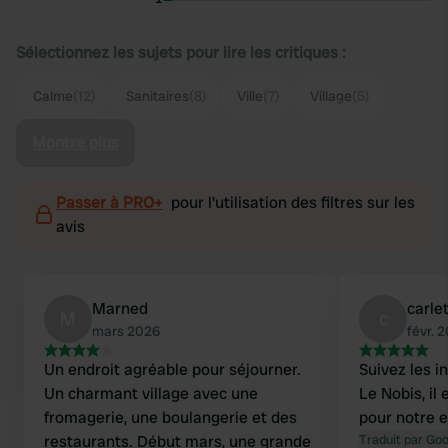
Sélectionnez les sujets pour lire les critiques :
Calme
(12)
Sanitaires
(8)
Ville
(7)
Village
(5)
Montre plus
Passer à PRO+
pour l'utilisation des filtres sur les
avis
Marned
carlet
M
c
mars 2026
févr. 
Un endroit agréable pour séjourner.
Suivez les i
Un charmant village avec une
Le Nobis, il 
fromagerie, une boulangerie et des
pour notre 
restaurants. Début mars, une grande
Traduit par Go