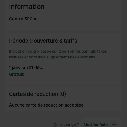
Information
We use cookies to personalise content and ads, to
provide social media features and to analyse our traffic.
Centre 300 m
We also share information about your use of our site with
our social media, advertising and analytics partners who
may combine it with other information that you’ve
provided to them or that they’ve collected from your use
Période d'ouverture & tarifs
of their services.
Indication de prix basée sur 2 personnes par nuit, taxes
incluses et hors frais supplémentaires éventuels.
1 janv. au 31 déc.
Gratuit
Cartes de réduction (0)
Aucune carte de réduction acceptée
Ça a changé ?
Modifier l’info