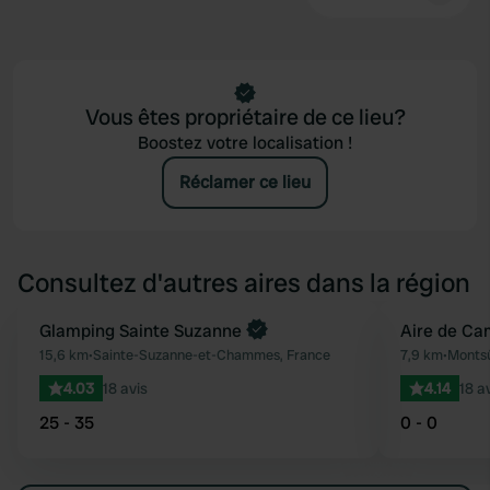
Vous êtes propriétaire de ce lieu?
Boostez votre localisation !
Réclamer ce lieu
Consultez d'autres aires dans la région
Reserve maintenant
Glamping Sainte Suzanne
Aire de Ca
Préféré
15,6 km
•
Sainte-Suzanne-et-Chammes, France
7,9 km
•
Montsû
4.03
18 avis
4.14
18 a
25 - 35
0 - 0