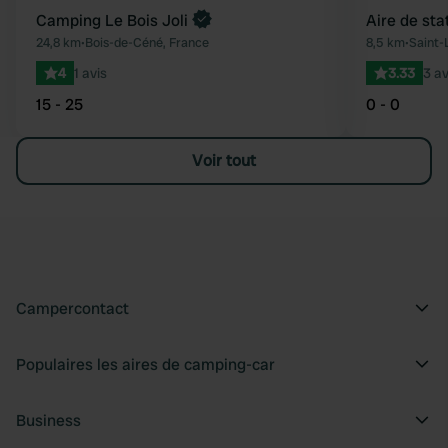
Camping Le Bois Joli
Aire de st
24,8 km
•
Bois-de-Céné, France
8,5 km
•
Saint-
4
1 avis
3.33
3 av
15 - 25
0 - 0
Voir tout
Campercontact
Populaires les aires de camping-car
Business