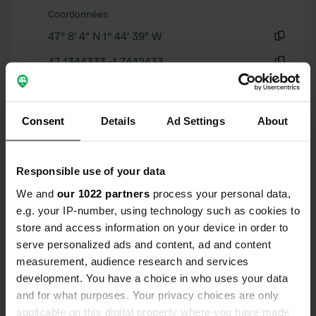
Coordonnées
47° 8' 4" N 1° 44' 39" W
Copie
47.1344333 -1.7442433
Copie
Code du site
114360
Copie
Consent
Details
Ad Settings
About
PRO+
Passer à
PRO+
pour toutes les coordonnées
Responsible use of your data
Carte
We and
our 1022 partners
process your personal data,
Afficher sur la carte
e.g. your IP-number, using technology such as cookies to
store and access information on your device in order to
Site web
serve personalized ads and content, ad and content
Visitez le site Web
measurement, audience research and services
Copie
development. You have a choice in who uses your data
Numéro de téléphone
and for what purposes. Your privacy choices are only
Appelez l'emplacement
Copie
applicable on this digital property where you have made