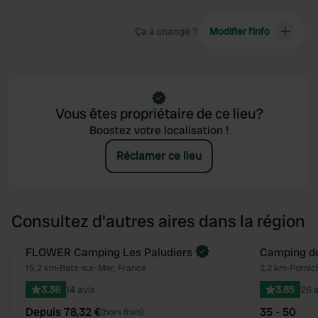
Ça a changé ?
Modifier l’info
Vous êtes propriétaire de ce lieu?
Boostez votre localisation !
Réclamer ce lieu
Consultez d'autres aires dans la région
Reserve maintenant
FLOWER Camping Les Paludiers
Camping d
Préféré
15,2 km
•
Batz-sur-Mer, France
2,2 km
•
Pornic
3.36
14 avis
3.85
26 a
Depuis 78,32 €
35 - 50
(hors frais)