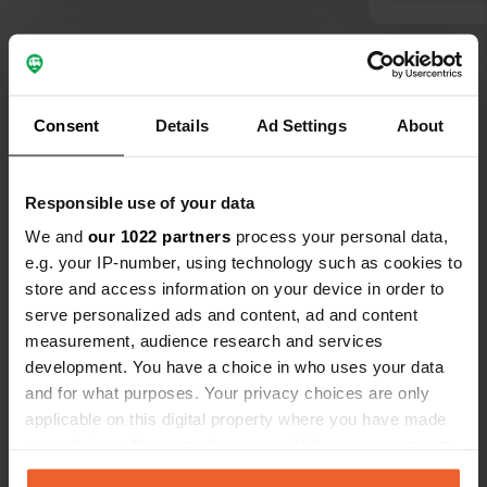
Voir tous les 48 avis
Consent
Details
Ad Settings
About
Es-tu déjà venu ici ?
Responsible use of your data
We and
our 1022 partners
process your personal data,
e.g. your IP-number, using technology such as cookies to
store and access information on your device in order to
serve personalized ads and content, ad and content
measurement, audience research and services
Contact
development. You have a choice in who uses your data
and for what purposes. Your privacy choices are only
Emplacement
applicable on this digital property where you have made
Route de l'Océan
Copie
your choices. You can change or withdraw your consent
44380, Saint-Nazaire, France
any time from the Cookie Declaration or by clicking on