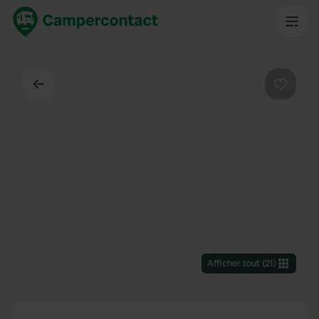
Dos
Préféré
Afficher tout
(
21
)