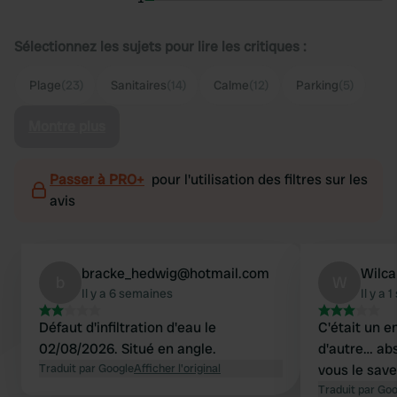
Sélectionnez les sujets pour lire les critiques :
Plage
(23)
Sanitaires
(14)
Calme
(12)
Parking
(5)
Montre plus
Passer à PRO+
pour l'utilisation des filtres sur les
avis
bracke_hedwig@hotmail.com
Wilc
b
W
Il y a 6 semaines
Il y a 
Défaut d'infiltration d'eau le
C'était un e
02/08/2026. Situé en angle.
d'autre… abs
Traduit par Google
Afficher l'original
vous le savez
Traduit par Go