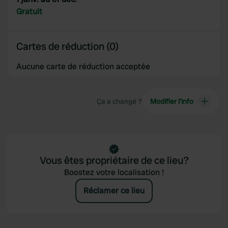
provided to them or that they’ve collected from your use
Gratuit
of their services.
Cartes de réduction (0)
Aucune carte de réduction acceptée
Ça a changé ?
Modifier l’info
Vous êtes propriétaire de ce lieu?
Boostez votre localisation !
Réclamer ce lieu