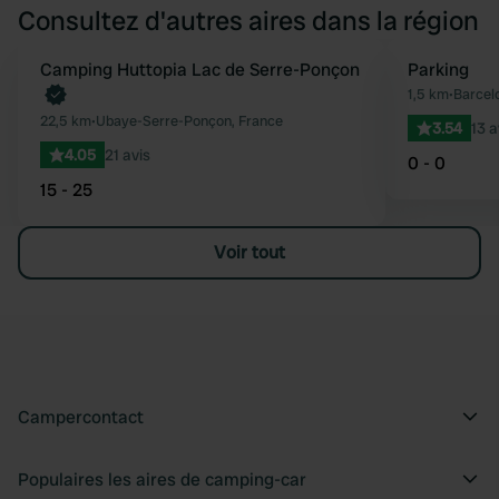
Consultez d'autres aires dans la région
Reserve maintenant
Camping Huttopia Lac de Serre-Ponçon
Parking
Préféré
1,5 km
•
Barcel
22,5 km
•
Ubaye-Serre-Ponçon, France
3.54
13 a
4.05
21 avis
0 - 0
15 - 25
Voir tout
Campercontact
Populaires les aires de camping-car