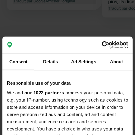
Traduit par Google
Afficher l'original
pins, ils dis
nous avons 
Traduit par Go
Contact
Consent
Details
Ad Settings
About
Emplacement
Allée des Pins 2
Copie
Responsible use of your data
04400, Barcelonnette, France
We and
our 1022 partners
process your personal data,
Coordonnées
e.g. your IP-number, using technology such as cookies to
44° 23' 11" N 6° 38' 3" E
store and access information on your device in order to
Copie
serve personalized ads and content, ad and content
44.38651 6.63409
measurement, audience research and services
Copie
development. You have a choice in who uses your data
Code du site