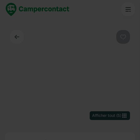
Dos
Préféré
Afficher tout
(
5
)