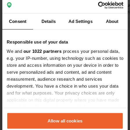
milieu du village et à proximité de la
la seule do
mer.
Traduit par Google
Afficher l'original
pratique pou
Traduit par Go
petites îles 
Consent
Details
Ad Settings
About
pour un alle
Voir tous les 11 avis
plus grande 
accessibles
Responsible use of your data
depuis le ca
Es-tu déjà venu ici ?
We and
our 1022 partners
process your personal data,
e.g. your IP-number, using technology such as cookies to
store and access information on your device in order to
serve personalized ads and content, ad and content
measurement, audience research and services
development. You have a choice in who uses your data
Contact
and for what purposes. Your privacy choices are only
applicable on this digital property where you have made
your choices. You can change or withdraw your consent
Emplacement
any time from the Cookie Declaration or by clicking on
Chemin des Faïsses 688
Copie
the Privacy trigger icon.
Allow all cookies
83140, Six-Fours-les-Plages, France