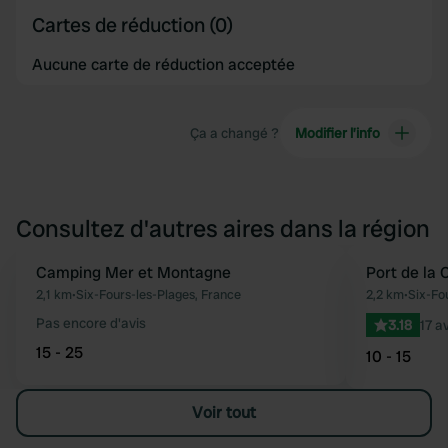
Cartes de réduction (0)
Aucune carte de réduction acceptée
Ça a changé ?
Modifier l’info
Consultez d'autres aires dans la région
Camping Mer et Montagne
Port de la 
Préféré
2,1 km
•
Six-Fours-les-Plages, France
2,2 km
•
Six-Fo
Pas encore d'avis
3.18
17 a
15 - 25
10 - 15
Voir tout