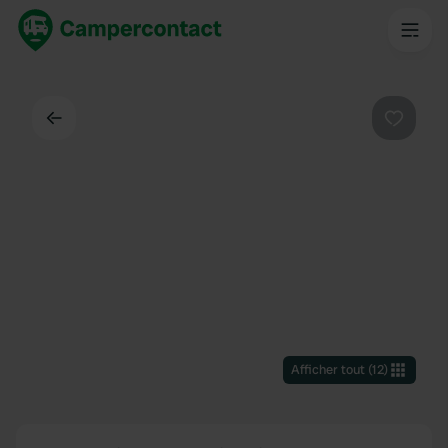
Dos
Préféré
Afficher tout
(
12
)