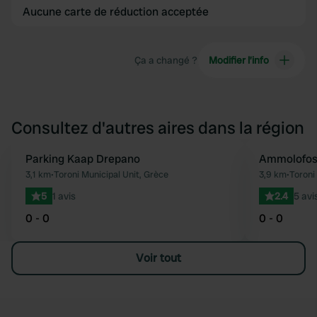
Aucune carte de réduction acceptée
Ça a changé ?
Modifier l’info
Consultez d'autres aires dans la région
Parking Kaap Drepano
Ammolofos
Préféré
3,1 km
•
Toroni Municipal Unit, Grèce
3,9 km
•
Toroni
5
1 avis
2.4
5 avi
0 - 0
0 - 0
Voir tout