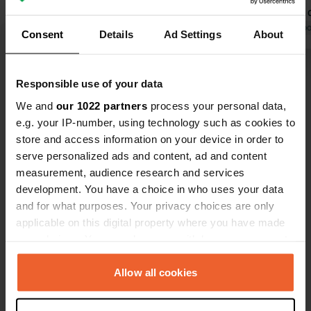
avec dépôt d
restaurant 
Traduit par Go
Consent
Details
Ad Settings
About
propriétaire
Emplacement
Voir tous les 25 avis
Responsible use of your data
We and
our 1022 partners
process your personal data,
Es-tu déjà venu ici ?
e.g. your IP-number, using technology such as cookies to
store and access information on your device in order to
serve personalized ads and content, ad and content
measurement, audience research and services
development. You have a choice in who uses your data
and for what purposes. Your privacy choices are only
Contact
applicable on this digital property where you have made
your choices. You can change or withdraw your consent
any time from the Cookie Declaration or by clicking on
Emplacement
the Privacy trigger icon.
Allow all cookies
Unnamed Road
Copie
630 72, Toroni Municipal Unit, Grèce
If you allow, we would also like to: