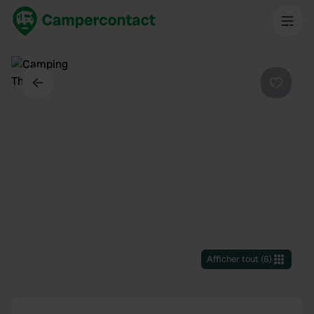
Dos
Préféré
Afficher tout
(
6
)