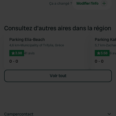
Ça a changé ?
Modifier l’info
Consultez d'autres aires dans la région
Parking Elia-Beach
Parking Ka
Préféré
4,6 km
•
Municipality of Trifylia, Grèce
5,7 km
•
Zachar
3.98
41 avis
3.58
6 av
0 - 0
0 - 0
Voir tout
Campercontact