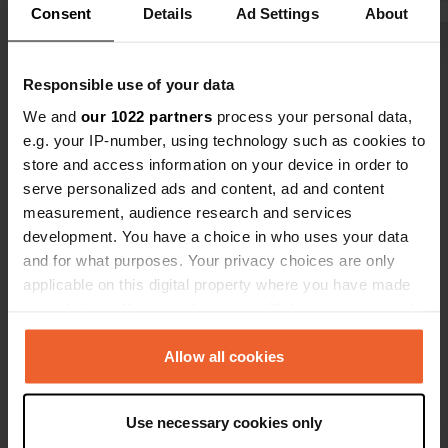
Consent
Details
Ad Settings
About
neufs et impeccables. La longue
croiser per
plage est à deux minutes à pied et, un
Voir tous les 6 avis
peu plus loin, elle est relativement
Responsible use of your data
propre.
We and
our 1022 partners
process your personal data,
Es-tu déjà venu ici ?
e.g. your IP-number, using technology such as cookies to
store and access information on your device in order to
serve personalized ads and content, ad and content
measurement, audience research and services
development. You have a choice in who uses your data
and for what purposes. Your privacy choices are only
Contact
applicable on this digital property where you have made
your choices. You can change or withdraw your consent
Emplacement
any time from the Cookie Declaration or by clicking on
270 54, Zacharo, Grèce
Copie
the Privacy trigger icon.
Allow all cookies
Coordonnées
If you allow, we would also like to:
37° 24' 41" N 21° 40' 4" E
Use necessary cookies only
Collect information about your geographical location
Copie