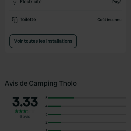
Électricité
Payé
Toilette
Coût inconnu
Voir toutes les installations
Avis de Camping Tholo
3.33
5
4
3
6 avis
2
1