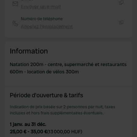
We use cookies to personalise content and ads, to
Envoyer un e-mail
provide social media features and to analyse our traffic.
Copie
We also share information about your use of our site with
Numéro de téléphone
our social media, advertising and analytics partners who
Appelez l'emplacement
Copie
may combine it with other information that you’ve
provided to them or that they’ve collected from your use
of their services.
Information
Natation 200m - centre, supermarché et restaurants
600m - location de vélos 300m
Période d'ouverture & tarifs
Indication de prix basée sur 2 personnes par nuit, taxes
incluses et hors frais supplémentaires éventuels.
1 janv. au 31 déc.
25,00 €
-
35,00 €
(
13 000,00 HUF
)