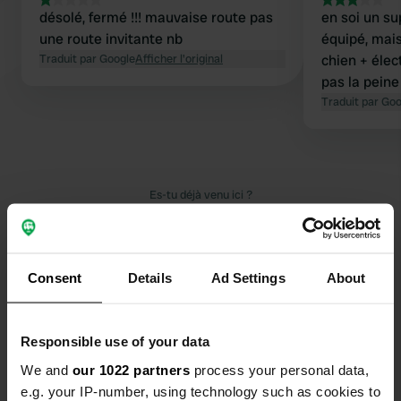
désolé, fermé !!! mauvaise route pas
en soi un su
une route invitante nb
équipé, mais
Traduit par Google
Afficher l'original
chien + élec
pas la peine
Traduit par Go
Es-tu déjà venu ici ?
Consent
Details
Ad Settings
About
Contact
Responsible use of your data
We and
our 1022 partners
process your personal data,
Emplacement
e.g. your IP-number, using technology such as cookies to
Pisztráng utca 21
Copie