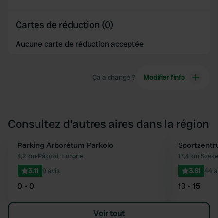
Cartes de réduction (0)
Aucune carte de réduction acceptée
Ça a changé ?
Modifier l’info
Consultez d'autres aires dans la région
Parking Arborétum Parkolo
Sportzentr
Préféré
4,2 km
•
Pákozd, Hongrie
17,4 km
•
Széke
3.11
9 avis
3.61
44 a
0 - 0
10 - 15
Voir tout