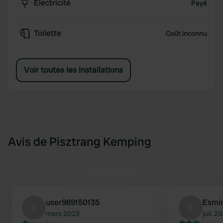
Électricité
Payé
Toilette
Coût inconnu
Voir toutes les installations
Avis de Pisztrang Kemping
user989150135
Esmir
u
E
mars 2023
juil. 2