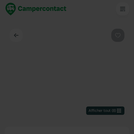
Dos
Préféré
Afficher tout
(
8
)