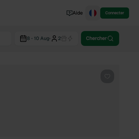
Aide
Connecter
Norvège
8 - 10 Aug
·
2
Chercher
Portugal
Danemark
Croatie
Voir tout...
Préféré