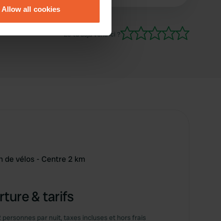
très basique. L'emplacement mérite 5 étoiles,
Allow all cookies
mais le prix est d'une étoile : nous avons payé
ails section
.
48,50 € la nuit (pour deux personnes avec un
Es-tu déjà venu ici ?
camping-car). Ce n'est pas conforme aux
se our traffic. We also share
normes d'un camping basique, d'où la moyenne
ers who may combine it with
de 3 étoiles.
 services.
on de vélos - Centre 2 km
ture & tarifs
2 personnes par nuit, taxes incluses et hors frais