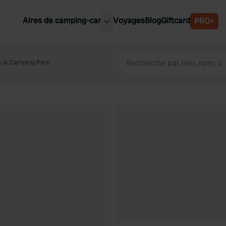
Aires de camping-car
Voyages
Blog
Giftcard
PRO+
leures aires de camping-car
Belgique
an & Camping Park
Slovénie
Autriche
Suède
e
Suisse