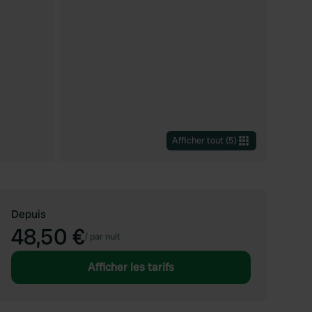
Afficher tout
(
5
)
Depuis
48,50 €
/
par nuit
Afficher les tarifs