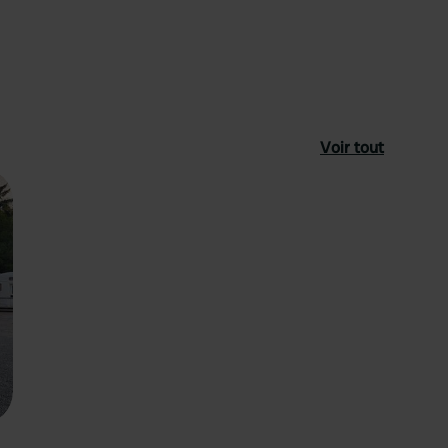
Voir tout
féré