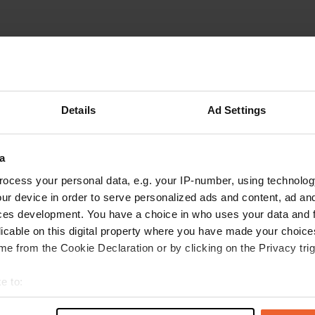
Montre plus
les avis
Details
Ad Settings
a
MC
M
sept. 2025
ocess your personal data, e.g. your IP-number, using technolog
ur device in order to serve personalized ads and content, ad a
La réception de ce camping est ornée de
ces development. You have a choice in who uses your data and 
panneaux ASCI. Si vous posez la question, on
licable on this digital property where you have made your choic
vous répondra : ce n'est qu'une réduction de
e from the Cookie Declaration or by clicking on the Privacy trig
quelques euros et un inspecteur passe chaque
année. Mais il n'offre aucune réduction ! Ce
e to:
camping est-il affilié à l'ACSI ? Cette situation
lire la suite
t your geographical location which can be accurate to within sev
est insatisfaisante, et 46 €, électricité comprise
Traduit par Google
Afficher l'original