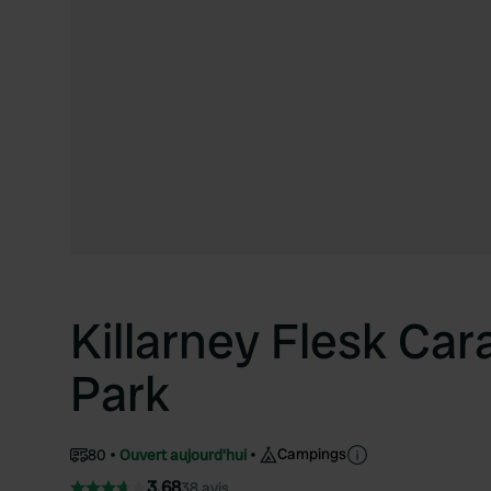
Killarney Flesk Ca
Park
Campings
80
Ouvert aujourd'hui
3.68
38 avis