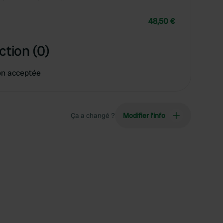
48,50 €
ction (0)
on acceptée
Ça a changé ?
Modifier l’info