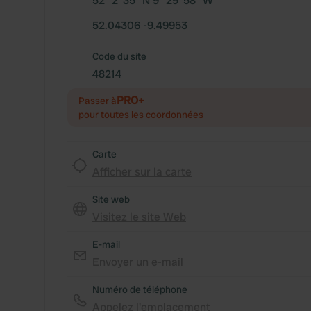
52° 2' 35" N 9° 29' 58" W
52.04306 -9.49953
Code du site
48214
PRO+
Passer à
pour toutes les coordonnées
Carte
Afficher sur la carte
Site web
Visitez le site Web
E-mail
Envoyer un e-mail
Numéro de téléphone
Appelez l'emplacement